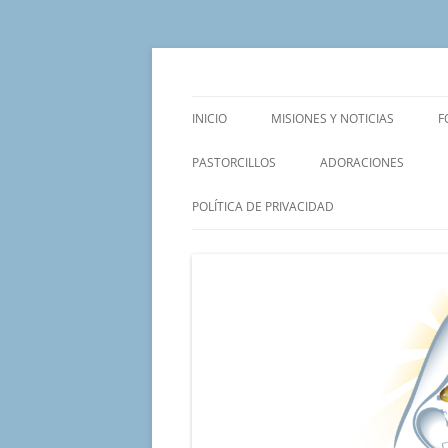
Saltar
al
contenido
Un proyecto misionero de María para el Mat
Proyecto Amor Con
INICIO
MISIONES Y NOTICIAS
F
PASTORCILLOS
ADORACIONES
POLÍTICA DE PRIVACIDAD