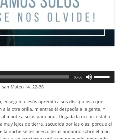
Utiliza
00:00
las
n san Mateo 14, 22‐36
teclas
de
, enseguida Jesús apremió a sus discípulos a que
flecha
 a la otra orilla, mientras él despedía a la gente. Y
arriba/abajo
 al monte a solas para orar. Llegada la noche, estaba
para
 ya muy lejos de tierra, sacudida por las olas, porque el
aumentar
 de la noche se les acercó Jesús andando sobre el mar.
o
el agua, se asustaron y gritaron de miedo, pensando