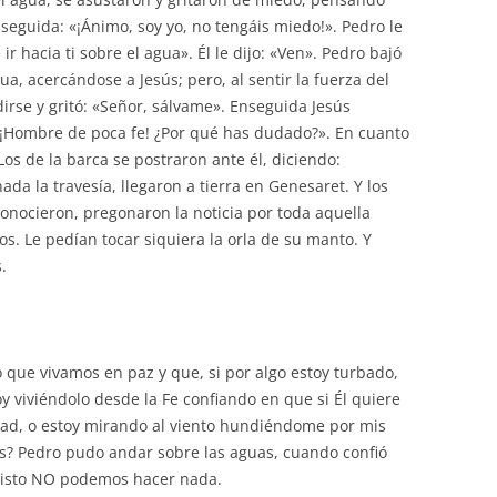
disminuir
seguida: «¡Ánimo, soy yo, no tengáis miedo!». Pedro le
el
r hacia ti sobre el agua». Él le dijo: «Ven». Pedro bajó
volumen.
ua, acercándose a Jesús; pero, al sentir la fuerza del
irse y gritó: «Señor, sálvame». Enseguida Jesús
: «¡Hombre de poca fe! ¿Por qué has dudado?». En cuanto
Los de la barca se postraron ante él, diciendo:
da la travesía, llegaron a tierra en Genesaret. Y los
onocieron, pregonaron la noticia por toda aquella
s. Le pedían tocar siquiera la orla de su manto. Y
.
o que vivamos en paz y que, si por algo estoy turbado,
 viviéndolo desde la Fe confiando en que si Él quiere
ad, o estoy mirando al viento hundiéndome por mis
s? Pedro pudo andar sobre las aguas, cuando confió
Cristo NO podemos hacer nada.