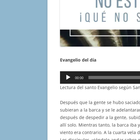
Evangelio del día
Reproductor
00:00
de
Lectura del santo Evangelio según Sa
audio
Después que la gente se hubo saciado
subieran a la barca y se le adelantaran
después de despedir a la gente, subió
allí solo. Mientras tanto, la barca iba
viento era contrario. A la cuarta vela
Los discípulos, viéndole andar sobre 