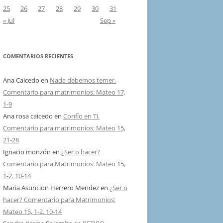
25
26
27
28
29
30
31
« Jul
Sep »
COMENTARIOS RECIENTES
Ana Caicedo
en
Nada debemos temer.
Comentario para matrimonios: Mateo 17,
1-9
Ana rosa caicedo
en
Confío en Ti.
Comentario para matrimonios: Mateo 15,
21-28
Ignacio monzón
en
¿Ser o hacer?
Comentario para Matrimonios: Mateo 15,
1-2. 10-14
Maria Asuncion Herrero Mendez
en
¿Ser o
hacer? Comentario para Matrimonios:
Mateo 15, 1-2. 10-14