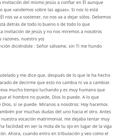
 invitación del mismo Jesús a confiar en Él aunque
 que «andemos sobre las aguas». Si nos lo está
Él nos va a sostener, no nos va a dejar sólos. Debemos
stá detrás de todo lo bueno o de todo lo que
a invitación de Jesús y no nos miremos a nosotros
s razones, nuestro yo)
nción diciéndole : Señor sálvame, sin Ti me hundo
tutelado y me dice que, después de lo que le ha hecho
parado de decirme que esto no cambia ni va a cambiar.
 Lleva mucho tiempo luchando y es muy humano que
 que el hombre no puede, Dios lo puede. A lo que
e Dios, sí se puede. Míranos a nosotros: Hoy hacemos
ambién por muchas dudas del uno hacia el otro. Antes
 nuestra vocación matrimonial, me dejaba tentar muy
a facilidad en ver la mota de tu ojo en lugar de la viga
ón. Ahora, cuando entro en tribulación y veo como el