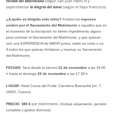
Verdad del Matrimonio
(según San Juan Pablo II) y
experimentar
la Alegría del Amor
(según el Papa Francisco).
¿A quién va dirigido este retiro?
A todos los
esposos
unidos por el Sacramento del Matrimonio
o aquellos que en
el momento de la inscripción no tienen impedimento alguno
para contraer el Sacramento del Matrimonio, y que quieran
vivir una EXPERIENCIA de AMOR juntos, estén en crisis o no.
A todos los que quieran fortalecer y reavivar su Sacramento
del Matrimonio.
FECHAS
: Será desde el viernes
21 de noviembre
a las 18:00
h hasta el domingo
23 de noviembre
a las 17:30 h.
LUGAR:
Hotel Cueva del Fraile: Carretera Buenache km. 7,
16001, Cuenca
€
por matrimonio.
PRECIO
:
380
(Incluye alojamiento, pensión
completa y gastos diversos)