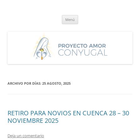
Saltar
al
Proyecto Amor Conyugal
contenido
Un proyecto misionero de María para el Matrimonio y la Familia.
Menú
ARCHIVO POR DÍAS:
25 AGOSTO, 2025
RETIRO PARA NOVIOS EN CUENCA 28 – 30
NOVIEMBRE 2025
Deja un comentario