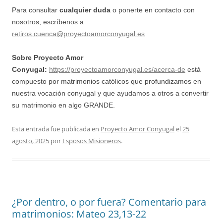
Para consultar
cualquier duda
o ponerte en contacto con
nosotros, escríbenos a
retiros.cuenca@proyectoamorconyugal.es
Sobre Proyecto Amor
Conyugal:
https://proyectoamorconyugal.es/acerca-de
está
compuesto por matrimonios católicos que profundizamos en
nuestra vocación conyugal y que ayudamos a otros a convertir
su matrimonio en algo GRANDE.
Esta entrada fue publicada en
Proyecto Amor Conyugal
el
25
agosto, 2025
por
Esposos Misioneros
.
¿Por dentro, o por fuera? Comentario para
matrimonios: Mateo 23,13-22