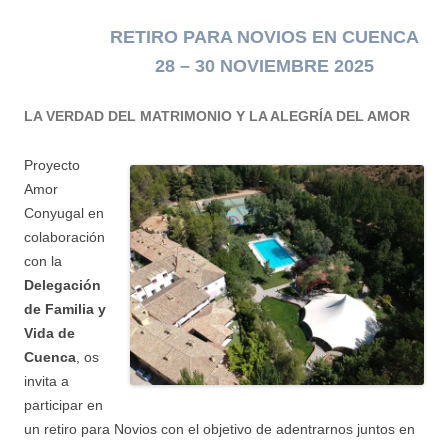
RETIRO PARA NOVIOS
EN
CUENCA
28 – 30 NOVIEMBRE 2025
LA VERDAD DEL MATRIMONIO Y LA ALEGRÍA DEL AMOR
Proyecto
Amor
Conyugal
en
colaboración
con la
Delegación
de Familia y
Vida de
Cuenca
,
os
invita a
participar en
un
retiro para Novios
con el objetivo de adentrarnos juntos en