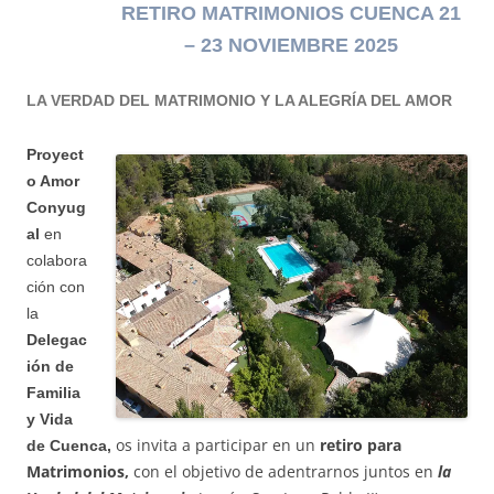
RETIRO MATRIMONIOS CUENCA 21
– 23 NOVIEMBRE 2025
LA VERDAD DEL MATRIMONIO Y LA ALEGRÍA DEL AMOR
Proyect
o Amor
Conyug
al
en
colabora
ción con
la
Delegac
ión de
Familia
y Vida
os invita a participar en un
retiro para
de Cuenca
,
Matrimonios,
con el objetivo de adentrarnos juntos en
la