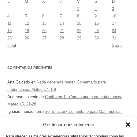
L
M
X
J
V
S
D
1
2
3
4
5
6
7
8
9
10
11
12
13
14
15
16
17
18
19
20
21
22
23
24
25
26
27
28
29
30
31
« Jul
Sep »
COMENTARIOS RECIENTES
Ana Caicedo
en
Nada debemos temer. Comentario para
matrimonios: Mateo 17, 1-9
Ana rosa caicedo
en
Confío en Ti. Comentario para matrimonios:
Mateo 15, 21-28
Ignacio monzón
en
¿Ser o hacer? Comentario para Matrimonios:
Mateo 15, 1-2. 10-14
Gestionar consentimiento
Maria Asuncion Herrero Mendez
en
¿Ser o hacer? Comentario para
Matrimonios: Mateo 15, 1-2. 10-14
Para ofrecer las mejores experiencias, utilizamos tecnologías como las