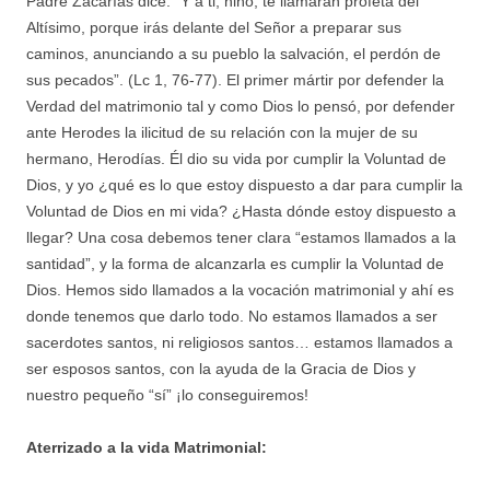
Padre Zacarías dice: “Y a ti, niño, te llamarán profeta del
Altísimo, porque irás delante del Señor a preparar sus
caminos, anunciando a su pueblo la salvación, el perdón de
sus pecados”. (Lc 1, 76-77). El primer mártir por defender la
Verdad del matrimonio tal y como Dios lo pensó, por defender
ante Herodes la ilicitud de su relación con la mujer de su
hermano, Herodías. Él dio su vida por cumplir la Voluntad de
Dios, y yo ¿qué es lo que estoy dispuesto a dar para cumplir la
Voluntad de Dios en mi vida? ¿Hasta dónde estoy dispuesto a
llegar? Una cosa debemos tener clara “estamos llamados a la
santidad”, y la forma de alcanzarla es cumplir la Voluntad de
Dios. Hemos sido llamados a la vocación matrimonial y ahí es
donde tenemos que darlo todo. No estamos llamados a ser
sacerdotes santos, ni religiosos santos… estamos llamados a
ser esposos santos, con la ayuda de la Gracia de Dios y
nuestro pequeño “sí” ¡lo conseguiremos!
Aterrizado a la vida Matrimonial: