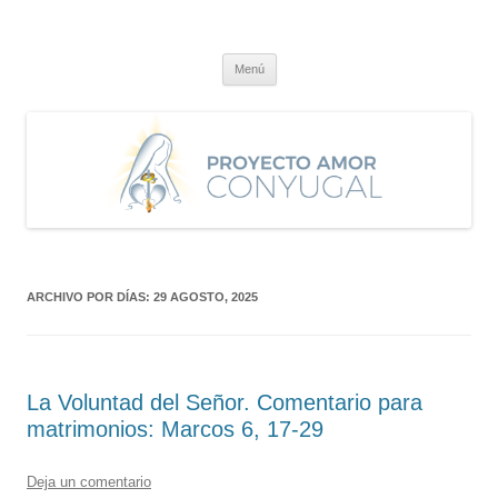
Saltar
al
Proyecto Amor Conyugal
contenido
Un proyecto misionero de María para el Matrimonio y la Familia.
Menú
ARCHIVO POR DÍAS:
29 AGOSTO, 2025
La Voluntad del Señor. Comentario para
matrimonios: Marcos 6, 17-29
Deja un comentario