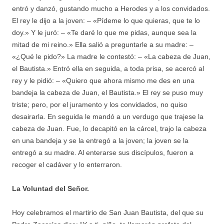
entró y danzó, gustando mucho a Herodes y a los convidados.
El rey le dijo a la joven: – «Pídeme lo que quieras, que te lo
doy.» Y le juró: – «Te daré lo que me pidas, aunque sea la
mitad de mi reino.» Ella salió a preguntarle a su madre: –
«¿Qué le pido?» La madre le contestó: – «La cabeza de Juan,
el Bautista.» Entró ella en seguida, a toda prisa, se acercó al
rey y le pidió: – «Quiero que ahora mismo me des en una
bandeja la cabeza de Juan, el Bautista.» El rey se puso muy
triste; pero, por el juramento y los convidados, no quiso
desairarla. En seguida le mandó a un verdugo que trajese la
cabeza de Juan. Fue, lo decapitó en la cárcel, trajo la cabeza
en una bandeja y se la entregó a la joven; la joven se la
entregó a su madre. Al enterarse sus discípulos, fueron a
recoger el cadáver y lo enterraron.
La Voluntad del Señor.
Hoy celebramos el martirio de San Juan Bautista, del que su