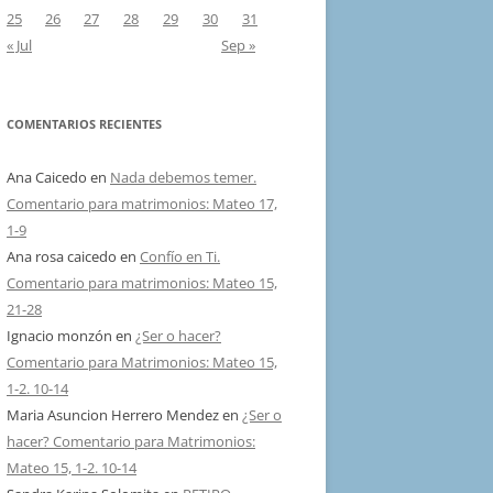
25
26
27
28
29
30
31
« Jul
Sep »
COMENTARIOS RECIENTES
Ana Caicedo
en
Nada debemos temer.
Comentario para matrimonios: Mateo 17,
1-9
Ana rosa caicedo
en
Confío en Ti.
Comentario para matrimonios: Mateo 15,
21-28
Ignacio monzón
en
¿Ser o hacer?
Comentario para Matrimonios: Mateo 15,
1-2. 10-14
Maria Asuncion Herrero Mendez
en
¿Ser o
hacer? Comentario para Matrimonios:
Mateo 15, 1-2. 10-14