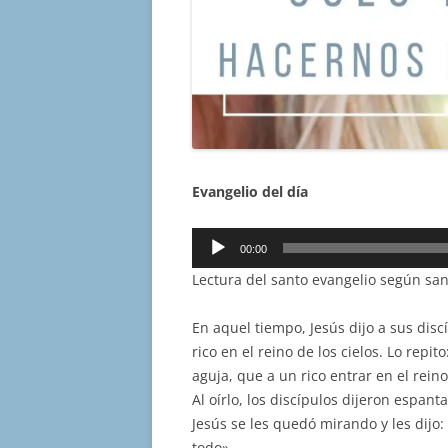
Evangelio del día
Reproductor
00:00
de
Lectura del santo evangelio según san
audio
En aquel tiempo, Jesús dijo a sus disc
rico en el reino de los cielos. Lo repit
aguja, que a un rico entrar en el reino
Al oírlo, los discípulos dijeron espan
Jesús se les quedó mirando y les dijo
todo».