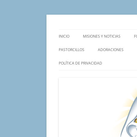
Saltar
al
contenido
Un proyecto misionero de María para el Mat
Proyecto Amor Con
INICIO
MISIONES Y NOTICIAS
F
PASTORCILLOS
ADORACIONES
POLÍTICA DE PRIVACIDAD