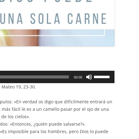
Utiliza
00:00
las
 Mateo 19, 23-30.
teclas
de
ípulos: «En verdad os digo que difícilmente entrará un
flecha
o: más fácil le es a un camello pasar por el ojo de una
arriba/abajo
 de los cielos».
para
tados: «Entonces, ¿quién puede salvarse?».
aumentar
: «Es imposible para los hombres, pero Dios lo puede
o