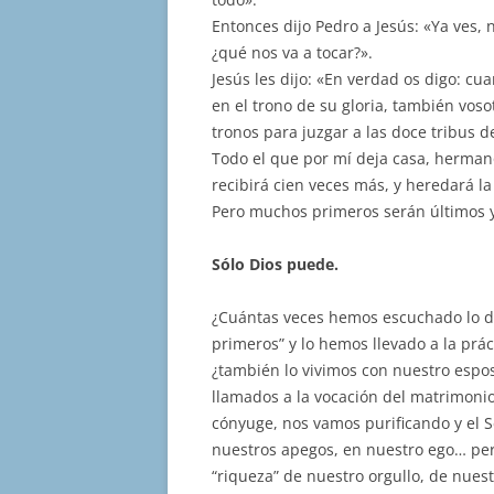
Entonces dijo Pedro a Jesús: «Ya ves,
¿qué nos va a tocar?».
Jesús les dijo: «En verdad os digo: cu
en el trono de su gloria, también vos
tronos para juzgar a las doce tribus de
Todo el que por mí deja casa, hermano
recibirá cien veces más, y heredará la
Pero muchos primeros serán últimos 
Sólo Dios puede.
¿Cuántas veces hemos escuchado lo de
primeros” y lo hemos llevado a la prá
¿también lo vivimos con nuestro espo
llamados a la vocación del matrimonio
cónyuge, nos vamos purificando y el S
nuestros apegos, en nuestro ego… per
“riqueza” de nuestro orgullo, de nues