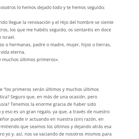
disminuir
 nosotros lo hemos dejado todo y te hemos seguido;
el
volumen.
ando llegue la renovación y el Hijo del hombre se siente
otros, los que me habéis seguido, os sentaréis en doce
 Israel.
s o hermanas, padre o madre, mujer, hijos o tierras,
 vida eterna.
y muchos últimos primeros».
 “los primeros serán últimos y muchos últimos
ctica? Seguro que, en más de una ocasión, pero
so/a? Tenemos la enorme gracia de haber sido
 y eso es un gran regalo, ya que, a través de nuestro
eñor puede ir actuando en nuestra (sin) razón, en
mitiendo que seamos los últimos y dejando atrás esa
tro yo y, así, nos va vaciando de nosotros mismos para