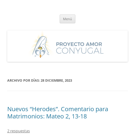
Saltar
al
Proyecto Amor Conyugal
contenido
Un proyecto misionero de María para el Matrimonio y la Familia.
Menú
ARCHIVO POR DÍAS:
28 DICIEMBRE, 2023
Nuevos “Herodes”. Comentario para
Matrimonios: Mateo 2, 13-18
2 respuestas