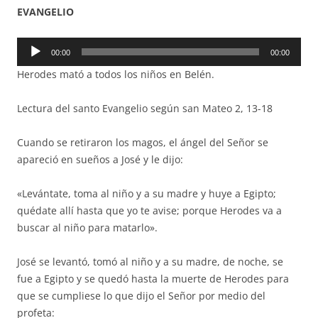
EVANGELIO
Reproductor
00:00
00:00
de
Herodes mató a todos los niños en Belén.
audio
Lectura del santo Evangelio según san Mateo 2, 13-18
Cuando se retiraron los magos, el ángel del Señor se
apareció en sueños a José y le dijo:
«Levántate, toma al niño y a su madre y huye a Egipto;
quédate allí hasta que yo te avise; porque Herodes va a
buscar al niño para matarlo».
José se levantó, tomó al niño y a su madre, de noche, se
fue a Egipto y se quedó hasta la muerte de Herodes para
que se cumpliese lo que dijo el Señor por medio del
profeta: