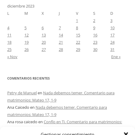
diciembre 2023
L
M
X
J
V
S
D
1
2
3
4
5
6
7
8
9
10
11
12
13
14
15
16
17
18
19
20
21
22
23
24
25
26
27
28
29
30
31
« Nov
Ene »
COMENTARIOS RECIENTES
Petry de Manuel
en
Nada debemos temer. Comentario para
matrimonios: Mateo 17, 1-9
Ana Caicedo
en
Nada debemos temer. Comentario para
matrimonios: Mateo 17, 1-9
Ana rosa caicedo
en
Confío en Ti. Comentario para matrimonios:
Mateo 15, 21-28
Gestionar consentimiento