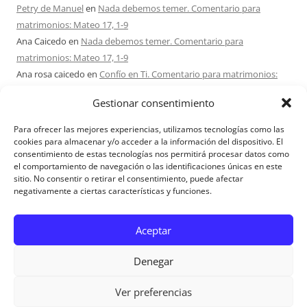
Petry de Manuel
en
Nada debemos temer. Comentario para
matrimonios: Mateo 17, 1-9
Ana Caicedo
en
Nada debemos temer. Comentario para
matrimonios: Mateo 17, 1-9
Ana rosa caicedo
en
Confío en Ti. Comentario para matrimonios:
Mateo 15, 21-28
Gestionar consentimiento
Ignacio monzón
en
¿Ser o hacer? Comentario para Matrimonios:
Mateo 15, 1-2. 10-14
Para ofrecer las mejores experiencias, utilizamos tecnologías como las
Maria Asuncion Herrero Mendez
en
¿Ser o hacer? Comentario para
cookies para almacenar y/o acceder a la información del dispositivo. El
consentimiento de estas tecnologías nos permitirá procesar datos como
Matrimonios: Mateo 15, 1-2. 10-14
el comportamiento de navegación o las identificaciones únicas en este
sitio. No consentir o retirar el consentimiento, puede afectar
negativamente a ciertas características y funciones.
Aviso Legal
Aceptar
Denegar
Ver preferencias