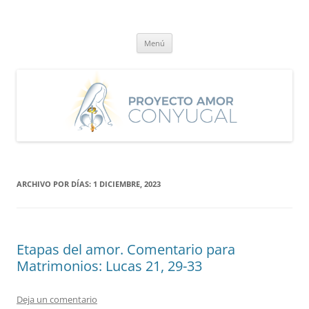
Saltar
al
Proyecto Amor Conyugal
contenido
Un proyecto misionero de María para el Matrimonio y la Familia.
Menú
ARCHIVO POR DÍAS:
1 DICIEMBRE, 2023
Etapas del amor. Comentario para
Matrimonios: Lucas 21, 29-33
Deja un comentario