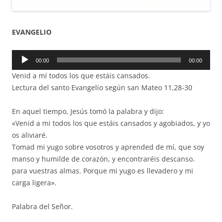
EVANGELIO
Reproductor
00:00
00:00
de
Venid a mí todos los que estáis cansados.
audio
Lectura del santo Evangelio según san Mateo 11,28-30
En aquel tiempo, Jesús tomó la palabra y dijo:
«Venid a mi todos los que estáis cansados y agobiados, y yo
os aliviaré.
Tomad mi yugo sobre vosotros y aprended de mí, que soy
manso y humilde de corazón, y encontraréis descanso.
para vuestras almas. Porque mi yugo es llevadero y mi
carga ligera».
Palabra del Señor.