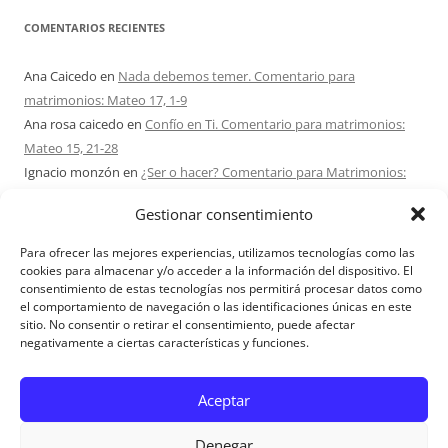
COMENTARIOS RECIENTES
Ana Caicedo
en
Nada debemos temer. Comentario para
matrimonios: Mateo 17, 1-9
Ana rosa caicedo
en
Confío en Ti. Comentario para matrimonios:
Mateo 15, 21-28
Ignacio monzón
en
¿Ser o hacer? Comentario para Matrimonios:
Mateo 15, 1-2. 10-14
Gestionar consentimiento
Maria Asuncion Herrero Mendez
en
¿Ser o hacer? Comentario para
Matrimonios: Mateo 15, 1-2. 10-14
Para ofrecer las mejores experiencias, utilizamos tecnologías como las
Sandra Karina Solomita
en
RETIRO MATRIMONIOS BUENOS AIRES
cookies para almacenar y/o acceder a la información del dispositivo. El
consentimiento de estas tecnologías nos permitirá procesar datos como
7 – 9 AGOSTO 2026
el comportamiento de navegación o las identificaciones únicas en este
sitio. No consentir o retirar el consentimiento, puede afectar
negativamente a ciertas características y funciones.
Aviso Legal
Aceptar
Denegar