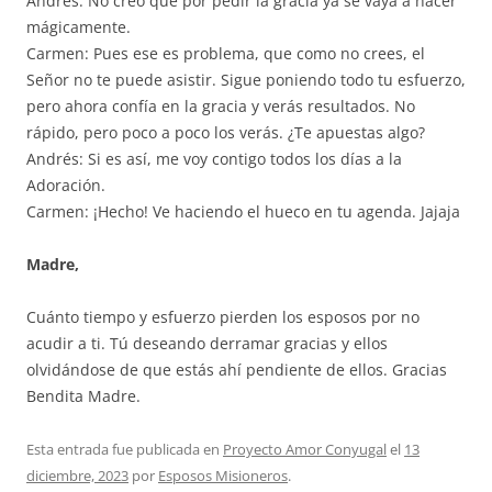
Andrés: No creo que por pedir la gracia ya se vaya a hacer
mágicamente.
Carmen: Pues ese es problema, que como no crees, el
Señor no te puede asistir. Sigue poniendo todo tu esfuerzo,
pero ahora confía en la gracia y verás resultados. No
rápido, pero poco a poco los verás. ¿Te apuestas algo?
Andrés: Si es así, me voy contigo todos los días a la
Adoración.
Carmen: ¡Hecho! Ve haciendo el hueco en tu agenda. Jajaja
Madre,
Cuánto tiempo y esfuerzo pierden los esposos por no
acudir a ti. Tú deseando derramar gracias y ellos
olvidándose de que estás ahí pendiente de ellos. Gracias
Bendita Madre.
Esta entrada fue publicada en
Proyecto Amor Conyugal
el
13
diciembre, 2023
por
Esposos Misioneros
.