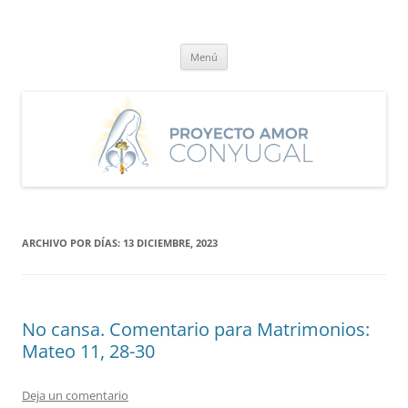
Saltar
al
Proyecto Amor Conyugal
contenido
Un proyecto misionero de María para el Matrimonio y la Familia.
Menú
ARCHIVO POR DÍAS:
13 DICIEMBRE, 2023
No cansa. Comentario para Matrimonios:
Mateo 11, 28-30
Deja un comentario