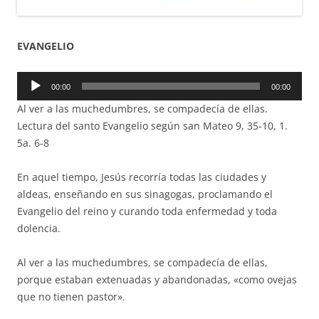
EVANGELIO
Reproductor
00:00
00:00
de
Al ver a las muchedumbres, se compadecía de ellas.
audio
Lectura del santo Evangelio según san Mateo 9, 35-10, 1.
5a. 6-8
En aquel tiempo, Jesús recorría todas las ciudades y
aldeas, enseñando en sus sinagogas, proclamando el
Evangelio del reino y curando toda enfermedad y toda
dolencia.
Al ver a las muchedumbres, se compadecía de ellas,
porque estaban extenuadas y abandonadas, «como ovejas
que no tienen pastor».