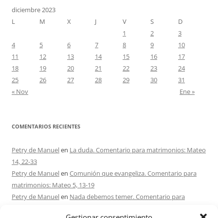
diciembre 2023
L
M
X
J
V
S
D
1
2
3
4
5
6
7
8
9
10
11
12
13
14
15
16
17
18
19
20
21
22
23
24
25
26
27
28
29
30
31
« Nov
Ene »
COMENTARIOS RECIENTES
Petry de Manuel
en
La duda. Comentario para matrimonios: Mateo
14, 22-33
Petry de Manuel
en
Comunión que evangeliza. Comentario para
matrimonios: Mateo 5, 13-19
Petry de Manuel
en
Nada debemos temer. Comentario para
matrimonios: Mateo 17, 1-9
Gestionar consentimiento