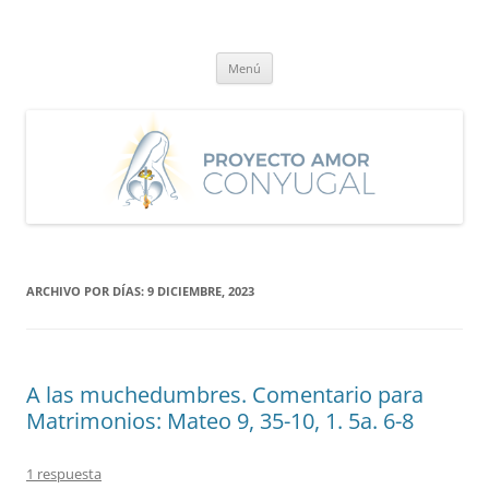
Saltar
al
Proyecto Amor Conyugal
contenido
Un proyecto misionero de María para el Matrimonio y la Familia.
Menú
ARCHIVO POR DÍAS:
9 DICIEMBRE, 2023
A las muchedumbres. Comentario para
Matrimonios: Mateo 9, 35-10, 1. 5a. 6-8
1 respuesta