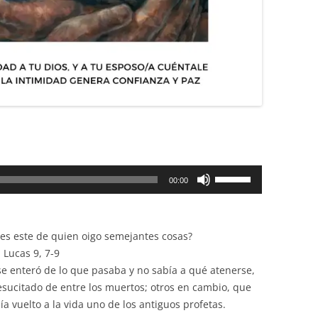
Utiliza
00:00
las
teclas
de
 es este de quien oigo semejantes cosas?
flecha
 Lucas 9, 7-9
arriba/abajo
se enteró de lo que pasaba y no sabía a qué atenerse,
para
sucitado de entre los muertos; otros en cambio, que
aumentar
ía vuelto a la vida uno de los antiguos profetas.
o