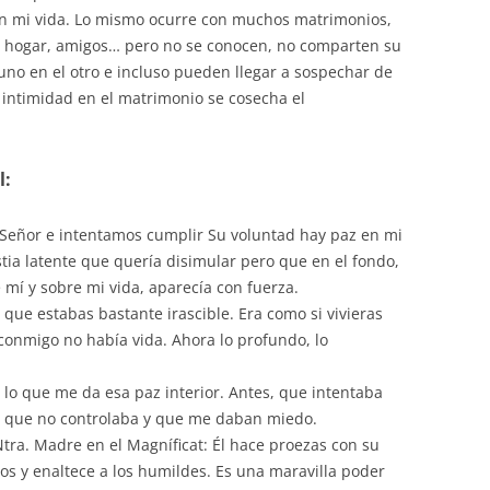
n mi vida. Lo mismo ocurre con muchos matrimonios,
, hogar, amigos… pero no se conocen, no comparten su
 uno en el otro e incluso pueden llegar a sospechar de
e intimidad en el matrimonio se cosecha el
l:
Señor e intentamos cumplir Su voluntad hay paz en mi
stia latente que quería disimular pero que en el fondo,
mí y sobre mi vida, aparecía con fuerza.
que estabas bastante irascible. Era como si vivieras
 conmigo no había vida. Ahora lo profundo, lo
s lo que me da esa paz interior. Antes, que intentaba
sas que no controlaba y que me daban miedo.
tra. Madre en el Magníficat: Él hace proezas con su
sos y enaltece a los humildes. Es una maravilla poder