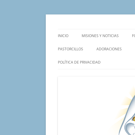
Saltar
al
contenido
Un proyecto misionero de María para el Mat
Proyecto Amor Con
INICIO
MISIONES Y NOTICIAS
F
PASTORCILLOS
ADORACIONES
POLÍTICA DE PRIVACIDAD