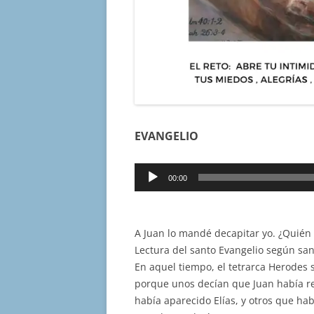
EVANGELIO
Reproductor
00:00
de
audio
A Juan lo mandé decapitar yo. ¿Quién
Lectura del santo Evangelio según san
En aquel tiempo, el tetrarca Herodes 
porque unos decían que Juan había re
había aparecido Elías, y otros que hab