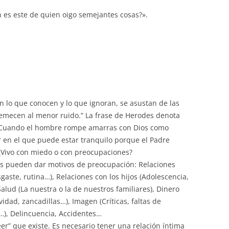
disminuir
 es este de quien oigo semejantes cosas?».
el
volumen.
 lo que conocen y lo que ignoran, se asustan de las
emecen al menor ruido.” La frase de Herodes denota
. Cuando el hombre rompe amarras con Dios como
 en el que puede estar tranquilo porque el Padre
. ¿Vivo con miedo o con preocupaciones?
nos pueden dar motivos de preocupación: Relaciones
gaste, rutina…), Relaciones con los hijos (Adolescencia,
alud (La nuestra o la de nuestros familiares), Dinero
idad, zancadillas…), Imagen (Críticas, faltas de
…), Delincuencia, Accidentes…
eer” que existe. Es necesario tener una relación íntima