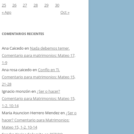
25
26
27
28
29
30
« Ago
Oct »
COMENTARIOS RECIENTES
Ana Caicedo
en
Nada debemos temer.
Comentario para matrimonios: Mateo 17,
1-9
Ana rosa caicedo
en
Confío en Ti.
Comentario para matrimonios: Mateo 15,
21-28
Ignacio monzón
en
¿Ser o hacer?
Comentario para Matrimonios: Mateo 15,
1-2. 10-14
Maria Asuncion Herrero Mendez
en
¿Ser o
hacer? Comentario para Matrimonios:
Mateo 15, 1-2. 10-14