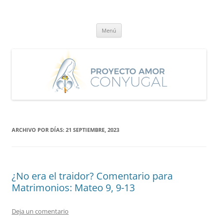
Saltar
al
Proyecto Amor Conyugal
contenido
Un proyecto misionero de María para el Matrimonio y la Familia.
Menú
ARCHIVO POR DÍAS:
21 SEPTIEMBRE, 2023
¿No era el traidor? Comentario para
Matrimonios: Mateo 9, 9-13
Deja un comentario