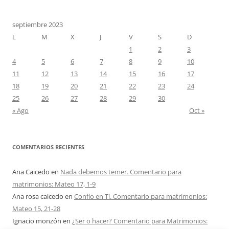
septiembre 2023
L
M
X
J
V
S
D
1
2
3
4
5
6
7
8
9
10
11
12
13
14
15
16
17
18
19
20
21
22
23
24
25
26
27
28
29
30
« Ago
Oct »
COMENTARIOS RECIENTES
Ana Caicedo
en
Nada debemos temer. Comentario para
matrimonios: Mateo 17, 1-9
Ana rosa caicedo
en
Confío en Ti. Comentario para matrimonios:
Mateo 15, 21-28
Ignacio monzón
en
¿Ser o hacer? Comentario para Matrimonios: