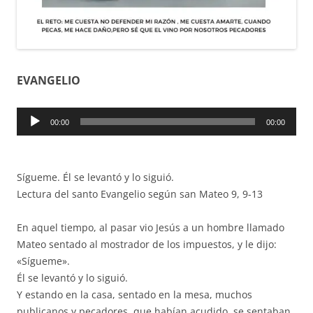
EVANGELIO
Reproductor
00:00
00:00
de
audio
Sígueme. Él se levantó y lo siguió.
Lectura del santo Evangelio según san Mateo 9, 9-13
En aquel tiempo, al pasar vio Jesús a un hombre llamado
Mateo sentado al mostrador de los impuestos, y le dijo:
«Sígueme».
Él se levantó y lo siguió.
Y estando en la casa, sentado en la mesa, muchos
publicanos y pecadores, que habían acudido, se sentaban