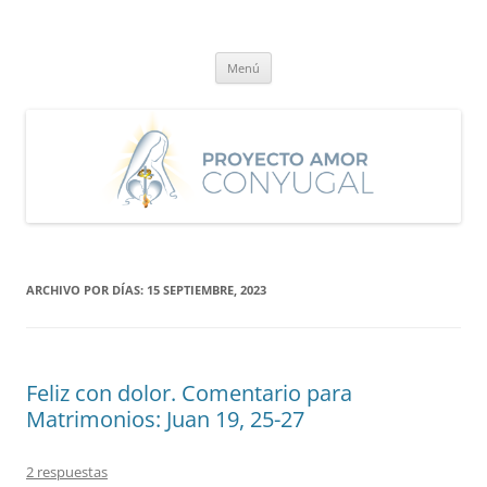
Saltar
al
Proyecto Amor Conyugal
contenido
Un proyecto misionero de María para el Matrimonio y la Familia.
Menú
ARCHIVO POR DÍAS:
15 SEPTIEMBRE, 2023
Feliz con dolor. Comentario para
Matrimonios: Juan 19, 25-27
2 respuestas