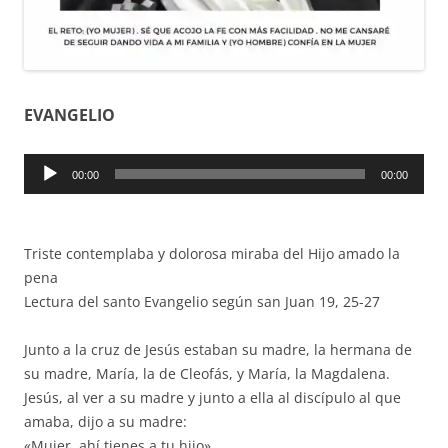
EVANGELIO
Reproductor
00:00
00:00
de
audio
Triste contemplaba y dolorosa miraba del Hijo amado la
pena
Lectura del santo Evangelio según san Juan 19, 25-27
Junto a la cruz de Jesús estaban su madre, la hermana de
su madre, María, la de Cleofás, y María, la Magdalena.
Jesús, al ver a su madre y junto a ella al discípulo al que
amaba, dijo a su madre:
«Mujer, ahí tienes a tu hijo».