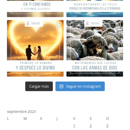
Cargar más
Seguir en Instagram
septiembre 2023
L
M
X
J
V
S
D
1
2
3