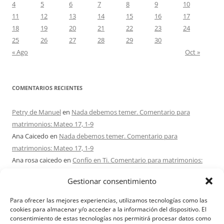
4
5
6
7
8
9
10
11
12
13
14
15
16
17
18
19
20
21
22
23
24
25
26
27
28
29
30
« Ago
Oct »
COMENTARIOS RECIENTES
Petry de Manuel
en
Nada debemos temer. Comentario para
matrimonios: Mateo 17, 1-9
Ana Caicedo
en
Nada debemos temer. Comentario para
matrimonios: Mateo 17, 1-9
Ana rosa caicedo
en
Confío en Ti. Comentario para matrimonios:
Mateo 15, 21-28
Gestionar consentimiento
Ignacio monzón
en
¿Ser o hacer? Comentario para Matrimonios:
Mateo 15, 1-2. 10-14
Para ofrecer las mejores experiencias, utilizamos tecnologías como las
Maria Asuncion Herrero Mendez
en
¿Ser o hacer? Comentario para
cookies para almacenar y/o acceder a la información del dispositivo. El
consentimiento de estas tecnologías nos permitirá procesar datos como
Matrimonios: Mateo 15, 1-2. 10-14