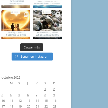
Cargar más
Seguir en Instagram
octubre 2022
L
M
X
J
V
S
D
1
2
3
4
5
6
7
8
9
10
11
12
13
14
15
16
17
18
19
20
21
22
23