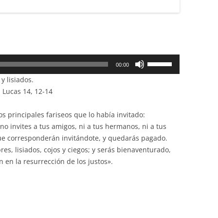
Utiliza
00:00
las
y lisiados.
teclas
 Lucas 14, 12-14
de
flecha
os principales fariseos que lo había invitado:
arriba/abajo
 invites a tus amigos, ni a tus hermanos, ni a tus
para
rque corresponderán invitándote, y quedarás pagado.
aumentar
es, lisiados, cojos y ciegos; y serás bienaventurado,
o
en la resurrección de los justos».
disminuir
el
volumen.