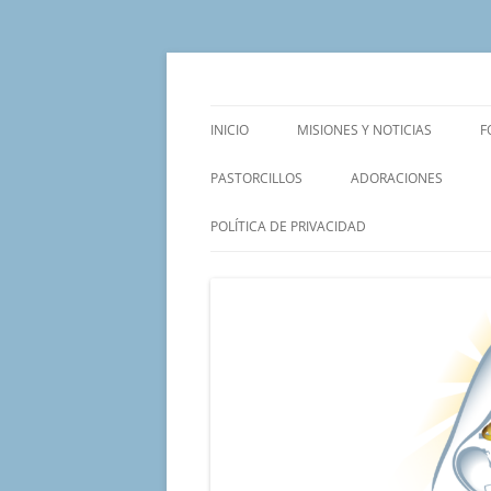
Saltar
al
contenido
Un proyecto misionero de María para el Mat
Proyecto Amor Con
INICIO
MISIONES Y NOTICIAS
F
PASTORCILLOS
ADORACIONES
POLÍTICA DE PRIVACIDAD