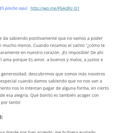
ES pincha aquí
:
http://wp.me/P6AdRz-D1
ue da sabiendo positivamente que no vamos a poder
ni mucho menos. Cuando rezamos el salmo “¿cómo te
aramente en nuestro corazón. ¡Es imposible! De ahí
Él ama porque Es amor, a buenos y malos, a justos e
 generosidad, descubrimos que somos más nosotros
 especial cuando damos sabiendo que no nos van a
ento nos lo intentan pagar de alguna forma, en cierto
e esa alegría. Qué bonito es también acoger con
 por tanto!
l:
asa donde nos han acogido, me hubiera gustado