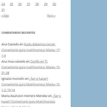
24
25
26
27
28
29
30
31
« Sep
Nov »
COMENTARIOS RECIENTES
Ana Caicedo
en
Nada debemos temer.
Comentario para matrimonios: Mateo 17,
1-9
Ana rosa caicedo
en
Confío en Ti.
Comentario para matrimonios: Mateo 15,
21-28
Ignacio monzón
en
¿Ser o hacer?
Comentario para Matrimonios: Mateo 15,
1-2. 10-14
Maria Asuncion Herrero Mendez
en
¿Ser o
hacer? Comentario para Matrimonios: