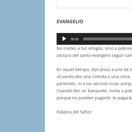
EVANGELIO
Reproductor
00:00
de
No invites a tus amigos, sino a pobres 
audio
Lectura del santo evangelio según san
En aquel tiempo, dijo Jesús a uno de l
«Cuando des una comida o una cena, no
parientes, ni a los vecinos ricos; po
Cuando des un banquete, invita a pobr
porque no pueden pagarte; te pagarán 
Palabra del Señor.