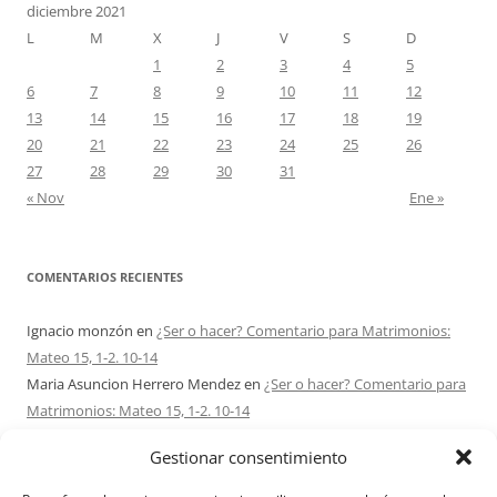
diciembre 2021
L
M
X
J
V
S
D
1
2
3
4
5
6
7
8
9
10
11
12
13
14
15
16
17
18
19
20
21
22
23
24
25
26
27
28
29
30
31
« Nov
Ene »
COMENTARIOS RECIENTES
Ignacio monzón
en
¿Ser o hacer? Comentario para Matrimonios:
Mateo 15, 1-2. 10-14
Maria Asuncion Herrero Mendez
en
¿Ser o hacer? Comentario para
Matrimonios: Mateo 15, 1-2. 10-14
Sandra Karina Solomita
en
RETIRO MATRIMONIOS BUENOS AIRES
Gestionar consentimiento
7 – 9 AGOSTO 2026
Ezio Vendrame
en
Acudid siempre al Señor. Comentario para