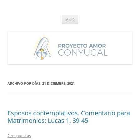
Saltar
al
Proyecto Amor Conyugal
contenido
Un proyecto misionero de María para el Matrimonio y la Familia.
Menú
ARCHIVO POR DÍAS:
21 DICIEMBRE, 2021
Esposos contemplativos. Comentario para
Matrimonios: Lucas 1, 39-45
2 respuestas