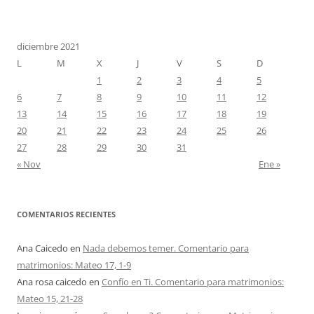
diciembre 2021
L
M
X
J
V
S
D
1
2
3
4
5
6
7
8
9
10
11
12
13
14
15
16
17
18
19
20
21
22
23
24
25
26
27
28
29
30
31
« Nov
Ene »
COMENTARIOS RECIENTES
Ana Caicedo
en
Nada debemos temer. Comentario para
matrimonios: Mateo 17, 1-9
Ana rosa caicedo
en
Confío en Ti. Comentario para matrimonios:
Mateo 15, 21-28