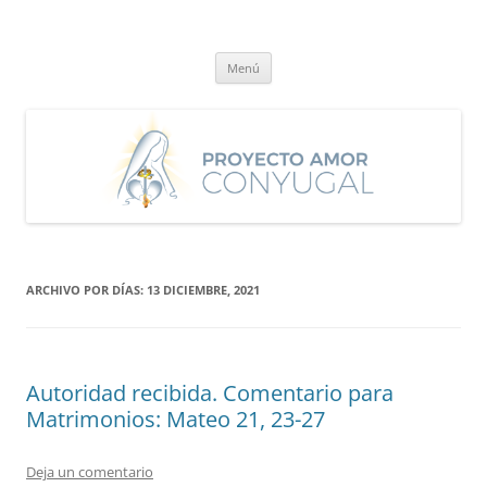
Saltar
al
Proyecto Amor Conyugal
contenido
Un proyecto misionero de María para el Matrimonio y la Familia.
Menú
ARCHIVO POR DÍAS:
13 DICIEMBRE, 2021
Autoridad recibida. Comentario para
Matrimonios: Mateo 21, 23-27
Deja un comentario