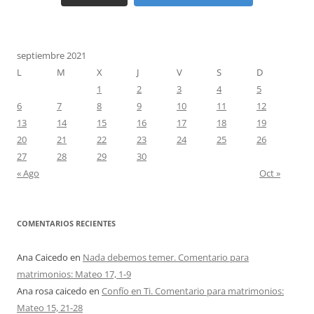
septiembre 2021
L
M
X
J
V
S
D
1
2
3
4
5
6
7
8
9
10
11
12
13
14
15
16
17
18
19
20
21
22
23
24
25
26
27
28
29
30
« Ago
Oct »
COMENTARIOS RECIENTES
Ana Caicedo
en
Nada debemos temer. Comentario para
matrimonios: Mateo 17, 1-9
Ana rosa caicedo
en
Confío en Ti. Comentario para matrimonios:
Mateo 15, 21-28