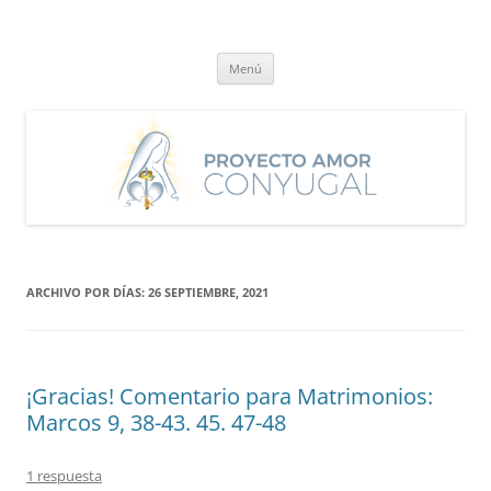
Saltar
al
Proyecto Amor Conyugal
contenido
Un proyecto misionero de María para el Matrimonio y la Familia.
Menú
ARCHIVO POR DÍAS:
26 SEPTIEMBRE, 2021
¡Gracias! Comentario para Matrimonios:
Marcos 9, 38-43. 45. 47-48
1 respuesta