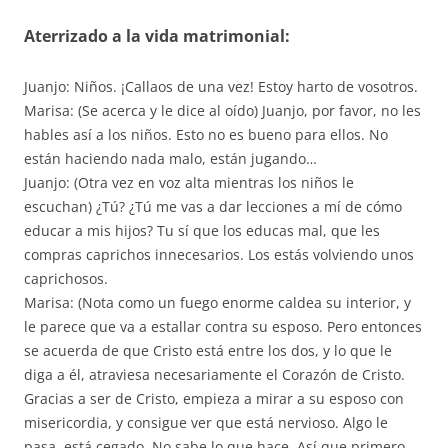
Aterrizado a la vida matrimonial:
Juanjo: Niños. ¡Callaos de una vez! Estoy harto de vosotros.
Marisa: (Se acerca y le dice al oído) Juanjo, por favor, no les
hables así a los niños. Esto no es bueno para ellos. No
están haciendo nada malo, están jugando…
Juanjo: (Otra vez en voz alta mientras los niños le
escuchan) ¿Tú? ¿Tú me vas a dar lecciones a mí de cómo
educar a mis hijos? Tu sí que los educas mal, que les
compras caprichos innecesarios. Los estás volviendo unos
caprichosos.
Marisa: (Nota como un fuego enorme caldea su interior, y
le parece que va a estallar contra su esposo. Pero entonces
se acuerda de que Cristo está entre los dos, y lo que le
diga a él, atraviesa necesariamente el Corazón de Cristo.
Gracias a ser de Cristo, empieza a mirar a su esposo con
misericordia, y consigue ver que está nervioso. Algo le
pasa, está cegado. No sabe lo que hace. Así que primero