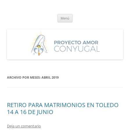
Saltar
al
Proyecto Amor Conyugal
contenido
Un proyecto misionero de María para el Matrimonio y la Familia.
Menú
ARCHIVO POR MESES:
ABRIL 2019
RETIRO PARA MATRIMONIOS EN TOLEDO
14 A 16 DE JUNIO
Deja un comentario