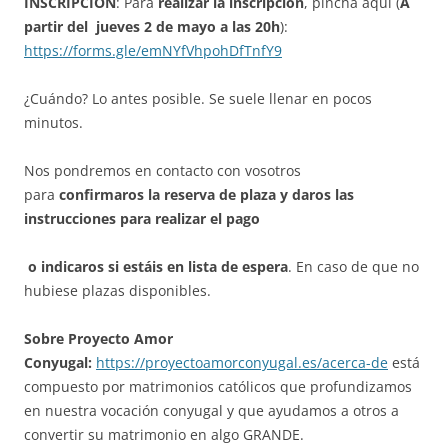
INSCRIPCIÓN
: Para
realizar la inscripción
, pincha aquí (
A
partir del jueves 2 de mayo
a las 20h
):
https://forms.gle/emNYfVhpohDfTnfY9
¿Cuándo? Lo antes posible. Se suele llenar en pocos
minutos.
Nos pondremos en contacto con vosotros
para
confirmaros la reserva de plaza y daros las
instrucciones para realizar el pago
o indicaros si estáis en lista de espera
. En caso de que no
hubiese plazas disponibles.
Sobre Proyecto Amor
Conyugal:
https://proyectoamorconyugal.es/acerca-de
está
compuesto por matrimonios católicos que profundizamos
en nuestra vocación conyugal y que ayudamos a otros a
convertir su matrimonio en algo GRANDE.