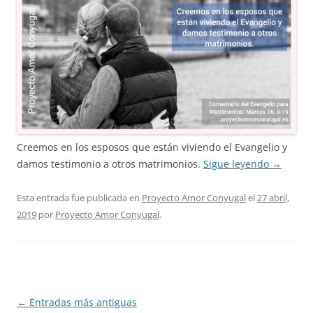
Creemos en los esposos que están viviendo el Evangelio y
damos testimonio a otros matrimonios.
Sigue leyendo
→
Esta entrada fue publicada en
Proyecto Amor Conyugal
el
27 abril,
2019
por
Proyecto Amor Conyugal
.
Navegación
←
Entradas más antiguas