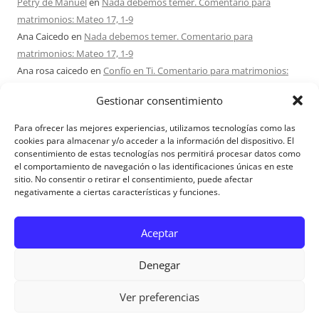
Petry de Manuel
en
Nada debemos temer. Comentario para
matrimonios: Mateo 17, 1-9
Ana Caicedo
en
Nada debemos temer. Comentario para
matrimonios: Mateo 17, 1-9
Ana rosa caicedo
en
Confío en Ti. Comentario para matrimonios:
Mateo 15, 21-28
Gestionar consentimiento
Ignacio monzón
en
¿Ser o hacer? Comentario para Matrimonios:
Mateo 15, 1-2. 10-14
Para ofrecer las mejores experiencias, utilizamos tecnologías como las
Maria Asuncion Herrero Mendez
en
¿Ser o hacer? Comentario para
cookies para almacenar y/o acceder a la información del dispositivo. El
consentimiento de estas tecnologías nos permitirá procesar datos como
Matrimonios: Mateo 15, 1-2. 10-14
el comportamiento de navegación o las identificaciones únicas en este
sitio. No consentir o retirar el consentimiento, puede afectar
negativamente a ciertas características y funciones.
Aviso Legal
Aceptar
Denegar
Ver preferencias