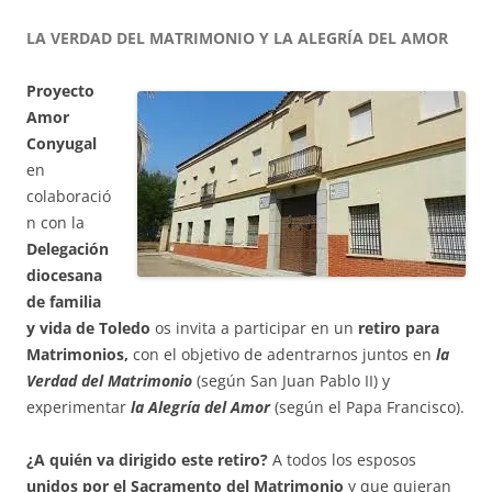
LA VERDAD DEL MATRIMONIO Y LA ALEGRÍA DEL AMOR
Proyecto
Amor
Conyugal
en
colaboració
n con la
Delegación
diocesana
de familia
y vida de Toledo
os invita a participar en un
retiro para
Matrimonios,
con el objetivo de adentrarnos juntos en
la
Verdad del Matrimonio
(según San Juan Pablo II) y
experimentar
la Alegría del Amor
(según el Papa Francisco).
¿A quién va dirigido este retiro?
A todos los esposos
unidos por el Sacramento del Matrimonio
y que quieran