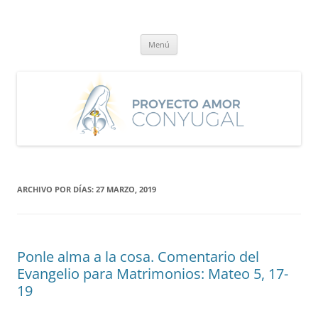
Saltar
al
Proyecto Amor Conyugal
contenido
Un proyecto misionero de María para el Matrimonio y la Familia.
Menú
ARCHIVO POR DÍAS:
27 MARZO, 2019
Ponle alma a la cosa. Comentario del
Evangelio para Matrimonios: Mateo 5, 17-
19