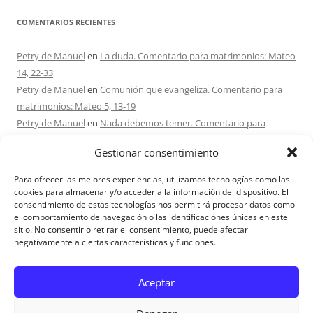
COMENTARIOS RECIENTES
Petry de Manuel
en
La duda. Comentario para matrimonios: Mateo
14, 22-33
Petry de Manuel
en
Comunión que evangeliza. Comentario para
matrimonios: Mateo 5, 13-19
Petry de Manuel
en
Nada debemos temer. Comentario para
matrimonios: Mateo 17, 1-9
Gestionar consentimiento
Ana Caicedo
en
Nada debemos temer. Comentario para
matrimonios: Mateo 17, 1-9
Para ofrecer las mejores experiencias, utilizamos tecnologías como las
Ana rosa caicedo
en
Confío en Ti. Comentario para matrimonios:
cookies para almacenar y/o acceder a la información del dispositivo. El
consentimiento de estas tecnologías nos permitirá procesar datos como
Mateo 15, 21-28
el comportamiento de navegación o las identificaciones únicas en este
sitio. No consentir o retirar el consentimiento, puede afectar
negativamente a ciertas características y funciones.
Aviso Legal
Aceptar