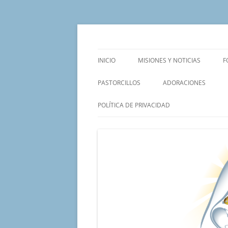
Saltar
al
contenido
Un proyecto misionero de María para el Mat
Proyecto Amor Con
INICIO
MISIONES Y NOTICIAS
F
PASTORCILLOS
ADORACIONES
POLÍTICA DE PRIVACIDAD