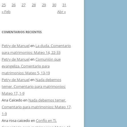
25
26
27
28
29
30
31
« Feb
Abr »
COMENTARIOS RECIENTES
Petry de Manuel
en
La duda. Comentario
para matrimonios: Mateo 14, 22-33
Petry de Manuel
en
Comunión que
evangeliza. Comentario para
matrimonios: Mateo 5, 13-19
Petry de Manuel
en
Nada debemos
temer. Comentario para matrimonios:
Mateo 17, 1-9
Ana Caicedo
en
Nada debemos temer.
Comentario para matrimonios: Mateo 17,
1-9
Ana rosa caicedo
en
Confío en Ti.