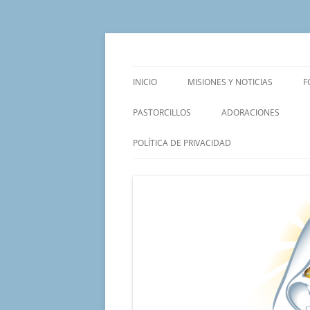
Saltar
al
contenido
Un proyecto misionero de María para el Mat
Proyecto Amor Con
INICIO
MISIONES Y NOTICIAS
F
PASTORCILLOS
ADORACIONES
POLÍTICA DE PRIVACIDAD