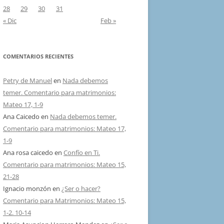
28
29
30
31
« Dic
Feb »
COMENTARIOS RECIENTES
Petry de Manuel
en
Nada debemos
temer. Comentario para matrimonios:
Mateo 17, 1-9
Ana Caicedo
en
Nada debemos temer.
Comentario para matrimonios: Mateo 17,
1-9
Ana rosa caicedo
en
Confío en Ti.
Comentario para matrimonios: Mateo 15,
21-28
Ignacio monzón
en
¿Ser o hacer?
Comentario para Matrimonios: Mateo 15,
1-2. 10-14