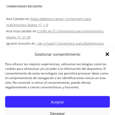
COMENTARIOS RECIENTES
Ana Caicedo
en
Nada debemos temer. Comentario para
matrimonios: Mateo 17, 1-9
Ana rosa caicedo
en
Confío en Ti. Comentario para matrimonios:
Mateo 15, 21-28
Ignacio monzón
en
¿Ser o hacer? Comentario para Matrimonios:
Mateo 15, 1-2. 10-14
Gestionar consentimiento
Maria Asuncion Herrero Mendez
en
¿Ser o hacer? Comentario para
Matrimonios: Mateo 15, 1-2. 10-14
Para ofrecer las mejores experiencias, utilizamos tecnologías como las
Sandra Karina Solomita
en
RETIRO MATRIMONIOS BUENOS AIRES
cookies para almacenar y/o acceder a la información del dispositivo. El
consentimiento de estas tecnologías nos permitirá procesar datos como
7 – 9 AGOSTO 2026
el comportamiento de navegación o las identificaciones únicas en este
sitio. No consentir o retirar el consentimiento, puede afectar
negativamente a ciertas características y funciones.
Aviso Legal
Aceptar
Denegar