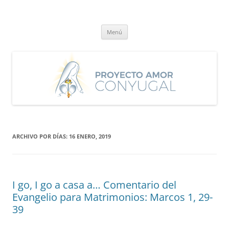
Saltar
al
Proyecto Amor Conyugal
contenido
Un proyecto misionero de María para el Matrimonio y la Familia.
Menú
ARCHIVO POR DÍAS:
16 ENERO, 2019
I go, I go a casa a… Comentario del
Evangelio para Matrimonios: Marcos 1, 29-
39