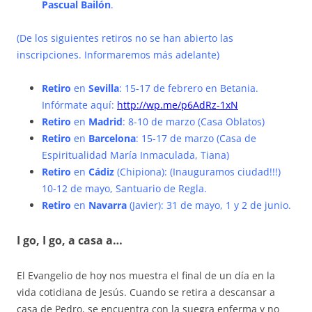
Pascual Bailón
.
(De los siguientes retiros no se han abierto las
inscripciones. Informaremos más adelante)
Retiro
en
Sevilla
: 15-17 de febrero en Betania.
Infórmate aquí:
http://wp.me/p6AdRz-1xN
Retiro
en
Madrid
: 8-10 de marzo (Casa Oblatos)
Retiro
en
Barcelona
: 15-17 de marzo (Casa de
Espiritualidad María Inmaculada, Tiana)
Retiro
en
Cádiz
(Chipiona): (Inauguramos ciudad!!!)
10-12 de mayo, Santuario de Regla.
Retiro
en
Navarra
(Javier): 31 de mayo, 1 y 2 de junio.
I go, I go, a casa a…
El Evangelio de hoy nos muestra el final de un día en la
vida cotidiana de Jesús. Cuando se retira a descansar a
casa de Pedro, se encuentra con la suegra enferma y no