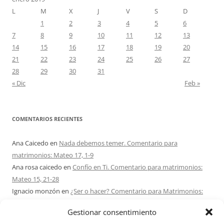
L
M
X
J
V
S
D
1
2
3
4
5
6
7
8
9
10
11
12
13
14
15
16
17
18
19
20
21
22
23
24
25
26
27
28
29
30
31
« Dic
Feb »
COMENTARIOS RECIENTES
Ana Caicedo
en
Nada debemos temer. Comentario para
matrimonios: Mateo 17, 1-9
Ana rosa caicedo
en
Confío en Ti. Comentario para matrimonios:
Mateo 15, 21-28
Ignacio monzón
en
¿Ser o hacer? Comentario para Matrimonios:
Mateo 15, 1-2. 10-14
Gestionar consentimiento
Maria Asuncion Herrero Mendez
en
¿Ser o hacer? Comentario para