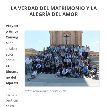
LA VERDAD DEL MATRIMONIO Y LA
ALEGRÍA DEL AMOR
Proyect
o Amor
Conyug
al
en
colabor
ación
con el
COF
Diocesa
no del
Aljarafe
, os
Retiro Matrimonios Sevilla 2018
invita a
particip
ar en