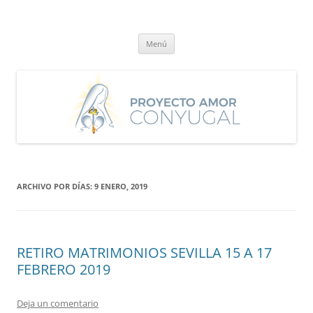
Saltar
al
Proyecto Amor Conyugal
contenido
Un proyecto misionero de María para el Matrimonio y la Familia.
Menú
ARCHIVO POR DÍAS:
9 ENERO, 2019
RETIRO MATRIMONIOS SEVILLA 15 A 17
FEBRERO 2019
Deja un comentario