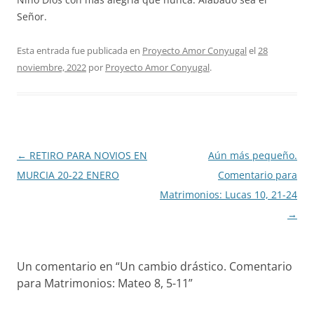
Señor.
Esta entrada fue publicada en
Proyecto Amor Conyugal
el
28
noviembre, 2022
por
Proyecto Amor Conyugal
.
Navegación
←
RETIRO PARA NOVIOS EN
Aún más pequeño.
de
MURCIA 20-22 ENERO
Comentario para
entradas
Matrimonios: Lucas 10, 21-24
→
Un comentario en “
Un cambio drástico. Comentario
para Matrimonios: Mateo 8, 5-11
”