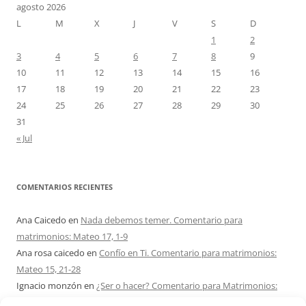
agosto 2026
L
M
X
J
V
S
D
1
2
3
4
5
6
7
8
9
10
11
12
13
14
15
16
17
18
19
20
21
22
23
24
25
26
27
28
29
30
31
« Jul
COMENTARIOS RECIENTES
Ana Caicedo
en
Nada debemos temer. Comentario para
matrimonios: Mateo 17, 1-9
Ana rosa caicedo
en
Confío en Ti. Comentario para matrimonios:
Mateo 15, 21-28
Ignacio monzón
en
¿Ser o hacer? Comentario para Matrimonios:
Mateo 15, 1-2. 10-14