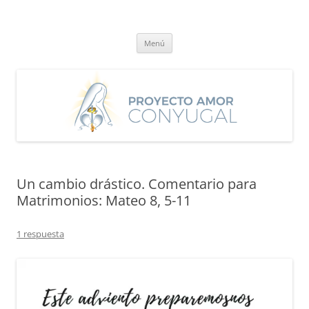
Saltar
al
Proyecto Amor Conyugal
contenido
Un proyecto misionero de María para el Matrimonio y la Familia.
Menú
Un cambio drástico. Comentario para
Matrimonios: Mateo 8, 5-11
1 respuesta