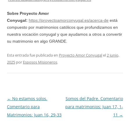
Sobre Proyecto Amor
Conyugal:
https://proyectoamorconyugal.es/acerca-de
está
compuesto por matrimonios católicos que profundizamos en
nuestra vocación conyugal y que ayudamos a otros a convertir
su matrimonio en algo GRANDE.
Esta entrada fue publicada en
Proyecto Amor Conyugal
el
2 junio,
2025
por
Esposos Misioneros
.
Navegación
←
No estamos solos.
Somos del Padre. Comentario
de
Comentario para
para matrimonios: Juan 17, 1-
entradas
Matrimonios: Juan 16, 29-33
11
→