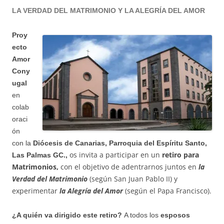
LA VERDAD DEL MATRIMONIO Y LA ALEGRÍA DEL AMOR
Proy
ecto
Amor
Cony
ugal
en
colab
oraci
ón
con la
Diócesis de Canarias, Parroquia del Espíritu Santo,
os invita a participar en un
retiro para
Las Palmas GC.,
Matrimonios,
con el objetivo de adentrarnos juntos en
la
Verdad del Matrimonio
(según San Juan Pablo II) y
experimentar
la Alegría del Amor
(según el Papa Francisco).
¿A quién va dirigido este retiro?
A todos los
esposos