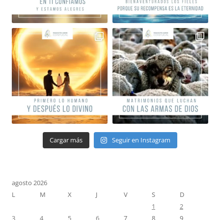
Cargar más
Seguir en Instagram
agosto 2026
L
M
X
J
V
S
D
1
2
3
4
5
6
7
8
9