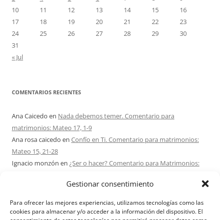
10
11
12
13
14
15
16
17
18
19
20
21
22
23
24
25
26
27
28
29
30
31
« Jul
COMENTARIOS RECIENTES
Ana Caicedo
en
Nada debemos temer. Comentario para
matrimonios: Mateo 17, 1-9
Ana rosa caicedo
en
Confío en Ti. Comentario para matrimonios:
Mateo 15, 21-28
Ignacio monzón
en
¿Ser o hacer? Comentario para Matrimonios:
Mateo 15, 1-2. 10-14
Gestionar consentimiento
Maria Asuncion Herrero Mendez
en
¿Ser o hacer? Comentario para
Matrimonios: Mateo 15, 1-2. 10-14
Para ofrecer las mejores experiencias, utilizamos tecnologías como las
Sandra Karina Solomita
en
RETIRO MATRIMONIOS BUENOS AIRES
cookies para almacenar y/o acceder a la información del dispositivo. El