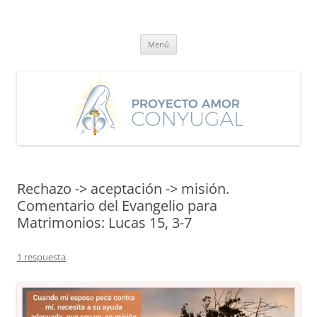
Saltar
al
Proyecto Amor Conyugal
contenido
Un proyecto misionero de María para el Matrimonio y la Familia.
Menú
Rechazo -> aceptación -> misión.
Comentario del Evangelio para
Matrimonios: Lucas 15, 3-7
1 respuesta