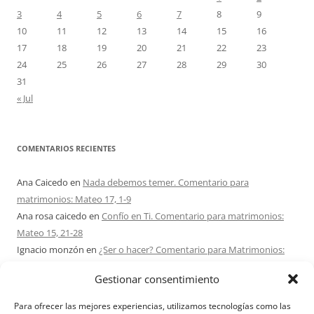
3
4
5
6
7
8
9
10
11
12
13
14
15
16
17
18
19
20
21
22
23
24
25
26
27
28
29
30
31
« Jul
COMENTARIOS RECIENTES
Ana Caicedo
en
Nada debemos temer. Comentario para
matrimonios: Mateo 17, 1-9
Ana rosa caicedo
en
Confío en Ti. Comentario para matrimonios:
Mateo 15, 21-28
Ignacio monzón
en
¿Ser o hacer? Comentario para Matrimonios:
Mateo 15, 1-2. 10-14
Gestionar consentimiento
Maria Asuncion Herrero Mendez
en
¿Ser o hacer? Comentario para
Matrimonios: Mateo 15, 1-2. 10-14
Para ofrecer las mejores experiencias, utilizamos tecnologías como las