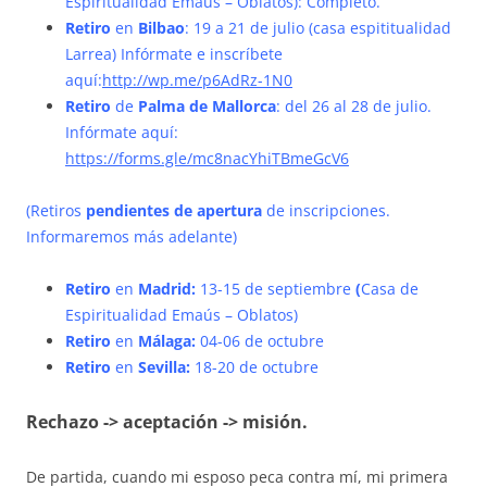
Espiritualidad Emaús – Oblatos): Completo.
Retiro
en
Bilbao
: 19 a 21 de julio (casa espititualidad
Larrea) Infórmate e inscríbete
aquí:
http://wp.me/p6AdRz-1N0
Retiro
de
Palma de Mallorca
: del 26 al 28 de julio.
Infórmate aquí:
https://forms.gle/mc8nacYhiTBmeGcV6
(Retiros
pendientes de apertura
de inscripciones.
Informaremos más adelante)
Retiro
en
Madrid:
13-15 de septiembre
(
Casa de
Espiritualidad Emaús – Oblatos)
Retiro
en
Málaga:
04-06 de octubre
Retiro
en
Sevilla:
18-20 de octubre
Rechazo -> aceptación -> misión.
De partida, cuando mi esposo peca contra mí, mi primera