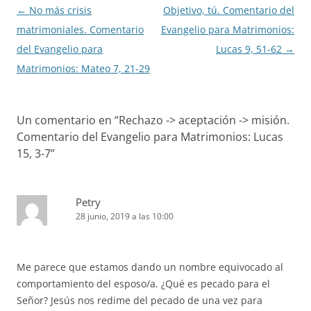
Navegación
←
No más crisis
Objetivo, tú. Comentario del
de
matrimoniales. Comentario
Evangelio para Matrimonios:
entradas
del Evangelio para
Lucas 9, 51-62
→
Matrimonios: Mateo 7, 21-29
Un comentario en “
Rechazo -> aceptación -> misión.
Comentario del Evangelio para Matrimonios: Lucas
15, 3-7
”
Petry
28 junio, 2019 a las 10:00
Me parece que estamos dando un nombre equivocado al
comportamiento del esposo/a. ¿Qué es pecado para el
Señor? Jesús nos redime del pecado de una vez para