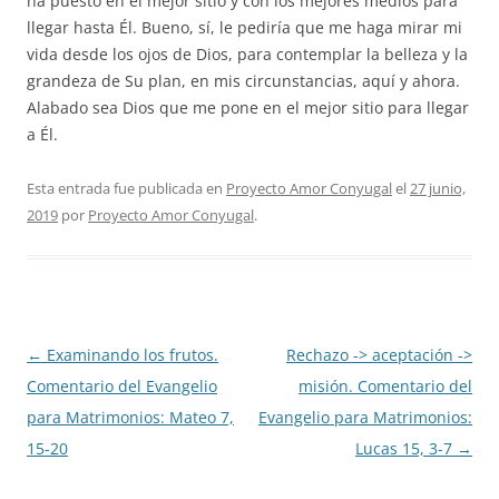
ha puesto en el mejor sitio y con los mejores medios para
llegar hasta Él. Bueno, sí, le pediría que me haga mirar mi
vida desde los ojos de Dios, para contemplar la belleza y la
grandeza de Su plan, en mis circunstancias, aquí y ahora.
Alabado sea Dios que me pone en el mejor sitio para llegar
a Él.
Esta entrada fue publicada en
Proyecto Amor Conyugal
el
27 junio,
2019
por
Proyecto Amor Conyugal
.
Navegación
←
Examinando los frutos.
Rechazo -> aceptación ->
de
Comentario del Evangelio
misión. Comentario del
entradas
para Matrimonios: Mateo 7,
Evangelio para Matrimonios:
15-20
Lucas 15, 3-7
→