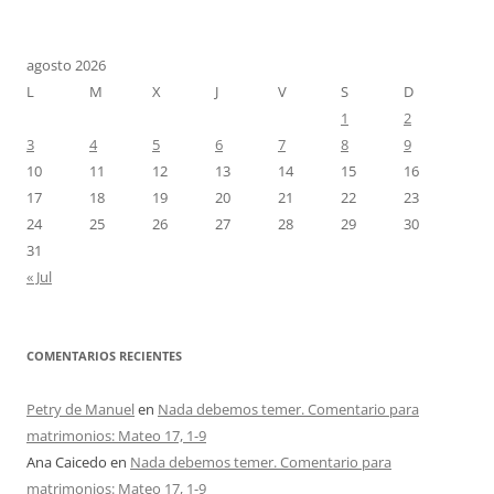
agosto 2026
L
M
X
J
V
S
D
1
2
3
4
5
6
7
8
9
10
11
12
13
14
15
16
17
18
19
20
21
22
23
24
25
26
27
28
29
30
31
« Jul
COMENTARIOS RECIENTES
Petry de Manuel
en
Nada debemos temer. Comentario para
matrimonios: Mateo 17, 1-9
Ana Caicedo
en
Nada debemos temer. Comentario para
matrimonios: Mateo 17, 1-9