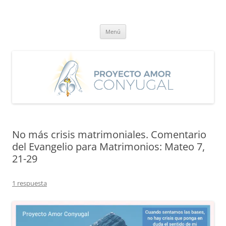
Saltar
al
Proyecto Amor Conyugal
contenido
Un proyecto misionero de María para el Matrimonio y la Familia.
Menú
No más crisis matrimoniales. Comentario
del Evangelio para Matrimonios: Mateo 7,
21-29
1 respuesta