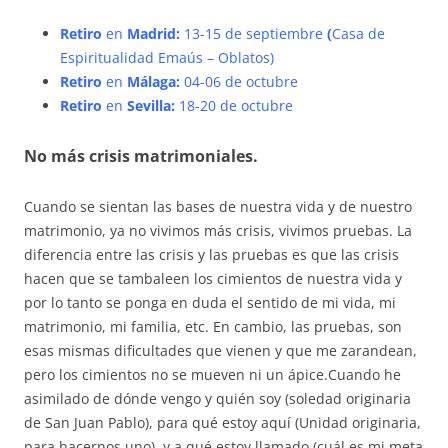
Retiro
en
Madrid:
13-15 de septiembre
(
Casa de
Espiritualidad Emaús – Oblatos)
Retiro
en
Málaga:
04-06 de octubre
Retiro
en
Sevilla:
18-20 de octubre
No más crisis matrimoniales.
Cuando se sientan las bases de nuestra vida y de nuestro
matrimonio, ya no vivimos más crisis, vivimos pruebas. La
diferencia entre las crisis y las pruebas es que las crisis
hacen que se tambaleen los cimientos de nuestra vida y
por lo tanto se ponga en duda el sentido de mi vida, mi
matrimonio, mi familia, etc. En cambio, las pruebas, son
esas mismas dificultades que vienen y que me zarandean,
pero los cimientos no se mueven ni un ápice.Cuando he
asimilado de dónde vengo y quién soy (soledad originaria
de San Juan Pablo), para qué estoy aquí (Unidad originaria,
para hacernos uno), y a qué estoy llamado (cuál es mi meta