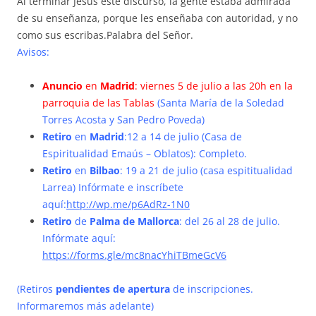
Al terminar Jesús este discurso, la gente estaba admirada
de su enseñanza, porque les enseñaba con autoridad, y no
como sus escribas.Palabra del Señor.
Avisos:
Anuncio
en
Madrid
: viernes 5 de julio a las 20h en la
parroquia de las Tablas
(Santa María de la Soledad
Torres Acosta y San Pedro Poveda)
Retiro
en
Madrid
:12 a 14 de julio (Casa de
Espiritualidad Emaús – Oblatos): Completo.
Retiro
en
Bilbao
: 19 a 21 de julio (casa espititualidad
Larrea) Infórmate e inscríbete
aquí:
http://wp.me/p6AdRz-1N0
Retiro
de
Palma de Mallorca
: del 26 al 28 de julio.
Infórmate aquí:
https://forms.gle/mc8nacYhiTBmeGcV6
(Retiros
pendientes de apertura
de inscripciones.
Informaremos más adelante)