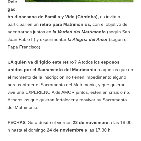
Dele
gaci
ón diocesana de Familia y Vida (Córdoba)
,
os invita a
participar en un
retiro para Matrimonios,
con el objetivo de
adentrarnos juntos en
la Verdad del Matrimonio
(según San
Juan Pablo II) y experimentar
la Alegría del Amor
(según el
Papa Francisco).
¿A quién va dirigido este retiro?
A todos los
esposos
unidos por el Sacramento del Matrimonio
o aquellos que en
el momento de la inscripción no tienen impedimento alguno
para contraer el Sacramento del Matrimonio, y que quieran
vivir una EXPERIENCIA de AMOR juntos, estén en crisis o no.
A todos los que quieran fortalecer y reavivar su Sacramento
del Matrimonio.
FECHAS
: Será desde el viernes
22 de noviembre
a las 18:00
noviembre
h hasta el domingo
24 de
a las 17:30 h.