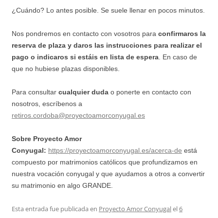
¿Cuándo? Lo antes posible. Se suele llenar en pocos minutos.
Nos pondremos en contacto con vosotros para
confirmaros la
reserva de plaza y daros las instrucciones para realizar el
pago
o indicaros si estáis en lista de espera
. En caso de
que no hubiese plazas disponibles.
Para consultar
cualquier duda
o ponerte en contacto con
nosotros, escríbenos a
retiros.cordoba@proyectoamorconyugal.es
Sobre Proyecto Amor
Conyugal:
https://proyectoamorconyugal.es/acerca-de
está
compuesto por matrimonios católicos que profundizamos en
nuestra vocación conyugal y que ayudamos a otros a convertir
su matrimonio en algo GRANDE.
Esta entrada fue publicada en
Proyecto Amor Conyugal
el
6