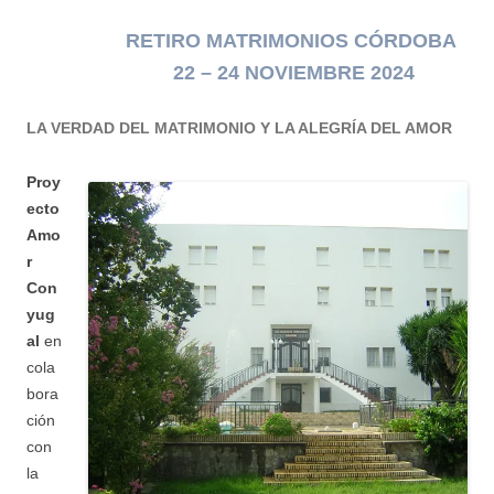
RETIRO MATRIMONIOS CÓRDOBA
22 – 24 NOVIEMBRE 2024
LA VERDAD DEL MATRIMONIO Y LA ALEGRÍA DEL AMOR
Proy
ecto
Amo
r
Con
yug
al
en
cola
bora
ción
con
la