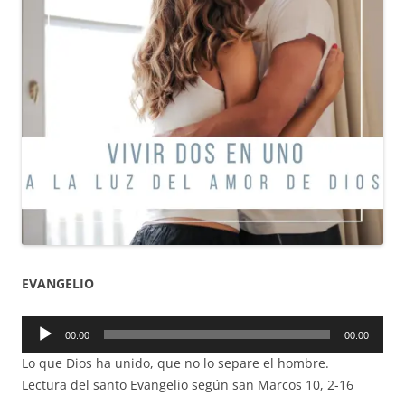
EVANGELIO
Reproductor
00:00
00:00
de
Lo que Dios ha unido, que no lo separe el hombre.
audio
Lectura del santo Evangelio según san Marcos 10, 2-16