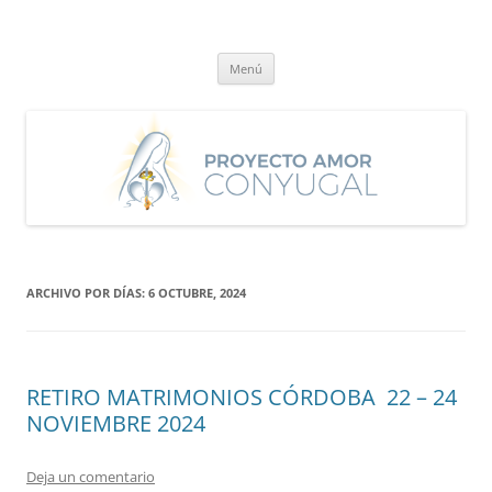
Saltar
al
Proyecto Amor Conyugal
contenido
Un proyecto misionero de María para el Matrimonio y la Familia.
Menú
ARCHIVO POR DÍAS:
6 OCTUBRE, 2024
RETIRO MATRIMONIOS CÓRDOBA 22 – 24
NOVIEMBRE 2024
Deja un comentario