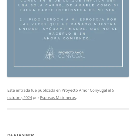
Esta entrada fue publicada en
Proyecto Amor Conyugal
el
6
octubre, 2024
por
Esposos Misioneros
.
¡YA A LA VENTA!