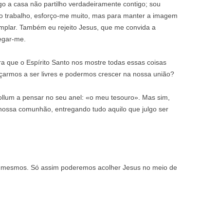
go a casa não partilho verdadeiramente contigo; sou
no trabalho, esforço-me muito, mas para manter a imagem
plar. Também eu rejeito Jesus, que me convida a
egar-me.
ra que o Espírito Santo nos mostre todas essas coisas
çarmos a ser livres e podermos crescer na nossa união?
llum a pensar no seu anel: «o meu tesouro». Mas sim,
 nossa comunhão, entregando tudo aquilo que julgo ser
s mesmos. Só assim poderemos acolher Jesus no meio de