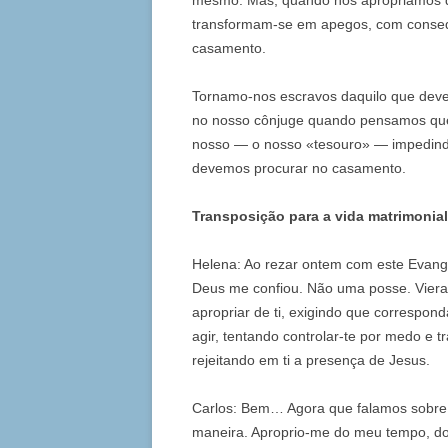
mesmo. Mas, quando nos apropriamos de
transformam-se em apegos, com consequ
casamento.
Tornamo-nos escravos daquilo que deve
no nosso cônjuge quando pensamos que
nosso — o nosso «tesouro» — impedindo
devemos procurar no casamento.
Transposição para a vida matrimonial
Helena: Ao rezar ontem com este Evan
Deus me confiou. Não uma posse. Vier
apropriar de ti, exigindo que correspo
agir, tentando controlar-te por medo e
rejeitando em ti a presença de Jesus.
Carlos: Bem… Agora que falamos sobre
maneira. Aproprio-me do meu tempo, do