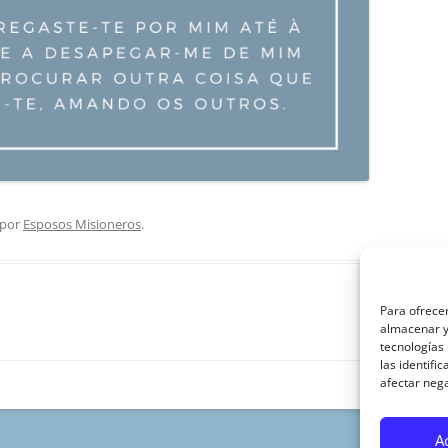
por
Esposos Misioneros
.
Para ofrecer
almacenar y/
tecnologías
las identifi
afectar nega
A