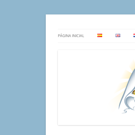
Saltar
para
o
Un proyecto misionero de María para el Mat
Proyecto Amor Con
conteúdo
PÁGINA INICIAL