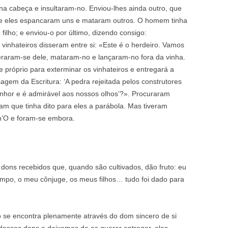
a cabeça e insultaram-no. Enviou-lhes ainda outro, que
 e eles espancaram uns e mataram outros. O homem tinha
filho; e enviou-o por último, dizendo consigo:
vinhateiros disseram entre si: «Este é o herdeiro. Vamos
eraram-se dele, mataram-no e lançaram-no fora da vinha.
e próprio para exterminar os vinhateiros e entregará a
agem da Escritura: ‘A pedra rejeitada pelos construtores
enhor e é admirável aos nossos olhos’?». Procuraram
m que tinha dito para eles a parábola. Mas tiveram
-n’O e foram-se embora.
dons recebidos que, quando são cultivados, dão fruto: eu
empo, o meu cônjuge, os meus filhos… tudo foi dado para
 se encontra plenamente através do dom sincero de si