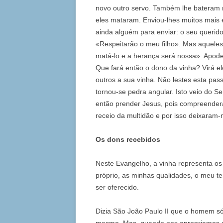
novo outro servo. Também lhe bateram n
eles mataram. Enviou-lhes muitos mais
ainda alguém para enviar: o seu querido 
«Respeitarão o meu filho». Mas aqueles 
matá-lo e a herança será nossa». Apod
Que fará então o dono da vinha? Virá el
outros a sua vinha. Não lestes esta pass
tornou-se pedra angular. Isto veio do S
então prender Jesus, pois compreendera
receio da multidão e por isso deixaram
Os dons recebidos
Neste Evangelho, a vinha representa os 
próprio, as minhas qualidades, o meu t
ser oferecido.
Dizia São João Paulo II que o homem só