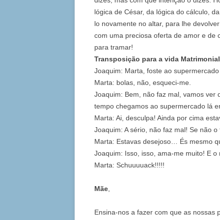
dizes, mas com que intenção o dizes. H
lógica de César, da lógica do cálculo, da
lo novamente no altar, para lhe devolve
com uma preciosa oferta de amor e de 
para tramar!
Transposição para a vida Matrimonia
Joaquim: Marta, foste ao supermercado
Marta: bolas, não, esqueci-me.
Joaquim: Bem, não faz mal, vamos ver
tempo chegamos ao supermercado lá em
Marta: Ai, desculpa! Ainda por cima est
Joaquim: A sério, não faz mal! Se não o f
Marta: Estavas desejoso… És mesmo qu
Joaquim: Isso, isso, ama-me muito! E o
Marta: Schuuuuack!!!!!
Mãe
,
Ensina-nos a fazer com que as nossas