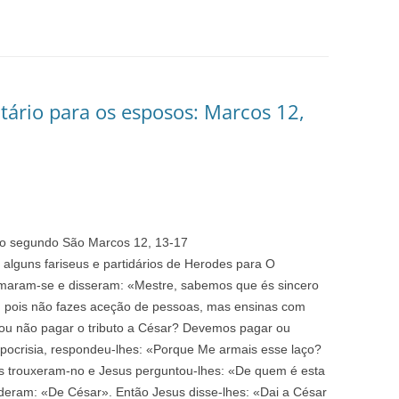
rio para os esposos: Marcos 12,
to segundo São Marcos 12, 13-17
alguns fariseus e partidários de Herodes para O
maram-se e disseram: «Mestre, sabemos que és sincero
m, pois não fazes aceção de pessoas, mas ensinas com
o ou não pagar o tributo a César? Devemos pagar ou
pocrisia, respondeu-lhes: «Porque Me armais esse laço?
es trouxeram-no e Jesus perguntou-lhes: «De quem é esta
deram: «De César». Então Jesus disse-lhes: «Dai a César