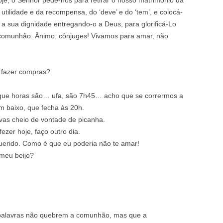
oje, o Senhor pede-nos para retirar o nosso matrimónio da
 utilidade e da recompensa, do ‘deve’ e do ‘tem’, e colocá-
r a sua dignidade entregando-o a Deus, para glorificá-Lo
comunhão. Ânimo, cônjuges! Vivamos para amar, não
l
 fazer compras?
 que horas são… ufa, são 7h45… acho que se corrermos a
 baixo, que fecha às 20h.
avas cheio de vontade de picanha.
ezer hoje, faço outro dia.
erido. Como é que eu poderia não te amar!
 meu beijo?
 palavras não quebrem a comunhão, mas que a