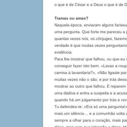
o que é de César e a Deus o que é de D
Tramas ou amas?
Naquela época, enviaram alguns farise
uma pergunta. Que forte me pareceu a 
quantas vezes nós, os cônjuges, fazem
verdade é que muitas vezes perguntamo
evidência.
Para lhe mostrar que falhou, ou que eu
conseguir fazer isto bem. «Lavas a rou
camisa à lavandaria?», «Não ligaste pa
muitas vezes não o são, e por trás des
mostrar ao outro que falhou. E reparem
uma dádiva e entra a suspeita e a acus
quando há um julgamento por trás e re
Tu defendes-te: «Era só uma pergunta!».
mais um silêncio… e a comunhão volta 
sempre a olhar para o coração, mais pa