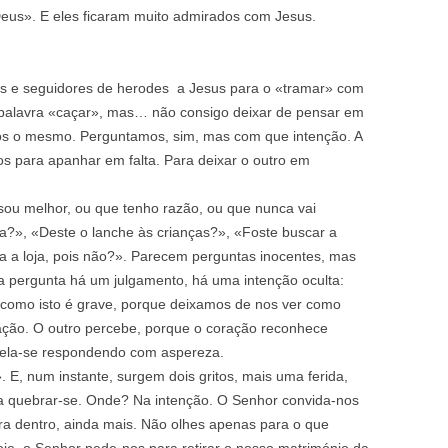
eus». E eles ficaram muito admirados com Jesus.
us e seguidores de herodes a Jesus para o «tramar» com
palavra «caçar», mas… não consigo deixar de pensar em
os o mesmo. Perguntamos, sim, mas com que intenção. A
s para apanhar em falta. Para deixar o outro em
 sou melhor, ou que tenho razão, ou que nunca vai
pa?», «Deste o lanche às crianças?», «Foste buscar a
ra a loja, pois não?». Parecem perguntas inocentes, mas
sa pergunta há um julgamento, há uma intenção oculta:
 como isto é grave, porque deixamos de nos ver como
ação. O outro percebe, porque o coração reconhece
vela-se respondendo com aspereza.
 E, num instante, surgem dois gritos, mais uma ferida,
a quebrar-se. Onde? Na intenção. O Senhor convida-nos
ra dentro, ainda mais. Não olhes apenas para o que