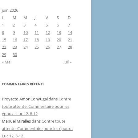
juin 2026
L
M
M
J
V
S
D
1
2
3
4
5
6
7
8
9
10
11
12
13
14
15
16
17
18
19
20
21
22
23
24
25
26
27
28
29
30
« Mai
Juil »
COMMENTAIRES RÉCENTS
Proyecto Amor Conyugal
dans
Contre
toute attente. Commentaire pour les
époux : Luc 12, 8-12
Manuel Miralles
dans
Contre toute
attente. Commentaire pour les époux :
Luc 12, 8-12