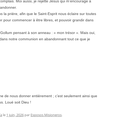
complais. Moi aussi, je rejette Jésus qui m’encourage à
bandonner.
 la prière, afin que le Saint-Esprit nous éclaire sur toutes
pour commencer à être libres, et pouvoir grandir dans
 Gollum pensant à son anneau : « mon trésor ». Mais oui,
lus dans notre communion en abandonnant tout ce que je
e de nous donner entièrement ; c’est seulement ainsi que
s. Loué soit Dieu !
ía
le
1 juin, 2026
par
Esposos Misioneros
.