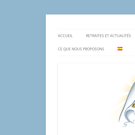
Aller
au
contenu
Un proyecto misionero de María para el Mat
Proyecto Amor Con
ACCUEIL
RETRAITES ET ACTUALITÉS
CE QUE NOUS PROPOSONS