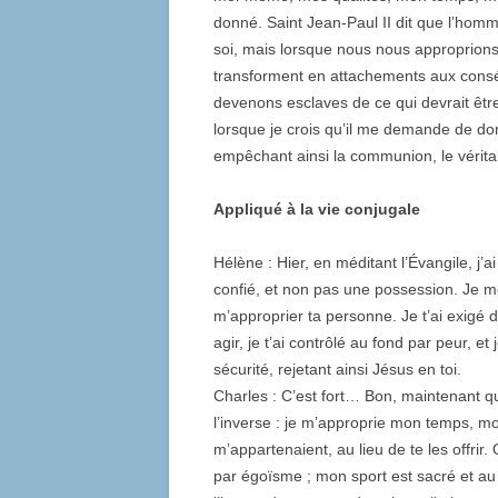
donné. Saint Jean-Paul II dit que l’hom
soi, mais lorsque nous nous approprions 
transforment en attachements aux consé
devenons esclaves de ce qui devrait êtr
lorsque je crois qu’il me demande de d
empêchant ainsi la communion, le vérita
Appliqué à la vie conjugale
Hélène : Hier, en méditant l’Évangile, j
confié, et non pas une possession. Je me
m’approprier ta personne. Je t’ai exigé 
agir, je t’ai contrôlé au fond par peur, e
sécurité, rejetant ainsi Jésus en toi.
Charles : C’est fort… Bon, maintenant qu
l’inverse : je m’approprie mon temps, m
m’appartenaient, au lieu de te les offrir.
par égoïsme ; mon sport est sacré et au t