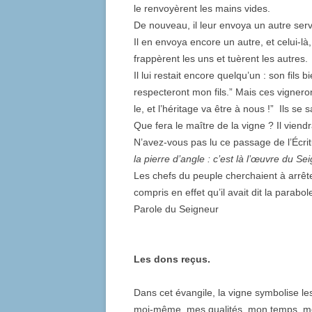
le renvoyèrent les mains vides.
De nouveau, il leur envoya un autre servit
Il en envoya encore un autre, et celui-là, 
frappèrent les uns et tuèrent les autres.
Il lui restait encore quelqu’un : son fils 
respecteront mon fils.” Mais ces vignerons-
le, et l’héritage va être à nous !” Ils se s
Que fera le maître de la vigne ? Il viendr
N’avez-vous pas lu ce passage de l’Écri
la pierre d’angle
: c’est là l’œuvre du Se
Les chefs du peuple cherchaient à arrêter
compris en effet qu’il avait dit la parabole
Parole du Seigneur
Les dons reçus.
Dans cet évangile, la vigne symbolise les 
moi-même, mes qualités, mon temps, mon