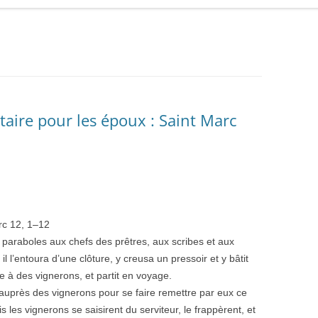
aire pour les époux : Saint Marc
arc
12
,
1
–
12
 paraboles aux chefs des prêtres, aux scribes et aux
 l’entoura d’une clôture, y creusa un pressoir et y bâtit
ne à des vignerons, et partit en voyage.
auprès des vignerons pour se faire remettre par eux ce
is les vignerons se saisirent du serviteur, le frappèrent, et