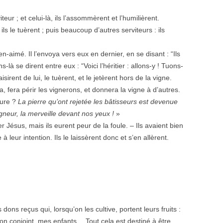
eur ; et celui-là, ils l’assommèrent et l’humilièrent.
ils le tuèrent ; puis beaucoup d’autres serviteurs : ils
bien-aimé. Il l’envoya vers eux en dernier, en se disant : “Ils
là se dirent entre eux : “Voici l’héritier : allons-y ! Tuons-
aisirent de lui, le tuèrent, et le jetèrent hors de la vigne.
a, fera périr les vignerons, et donnera la vigne à d’autres.
ture ?
La pierre qu’ont rejetée les bâtisseurs est devenue
igneur, la merveille devant nos yeux !
»
 Jésus, mais ils eurent peur de la foule. – Ils avaient bien
 à leur intention. Ils le laissèrent donc et s’en allèrent.
dons reçus qui, lorsqu’on les cultive, portent leurs fruits :
 conjoint, mes enfants… Tout cela est destiné à être