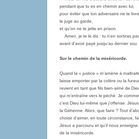
pendant que tu es en chemin avec lui,
pour éviter que ton adversaire ne te livr
le juge au garde,
et qu’on ne te jette en prison.
Amen, je te le dis : tu n’en sortiras pa
avant d’avoir payé jusqu’au dernier sou.
Sur le chemin de la miséricorde.
Quand la « justice » m’amène à maltrai
laisse emporter par la colère ou la fureu
revient en tant que fils bien-aimé de Die
qui m’entraîne vers le péché. Je commets
c’est Dieu lui-même que j’offense. Jésus
la Géhenne. Alors, que faire ? Tout d’a
choisir d’aimer, en toute circonstance, f
Jésus a parcouru et qu’il nous enseig
de la miséricorde.