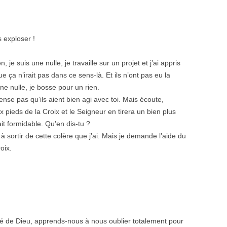
s exploser !
je suis une nulle, je travaille sur un projet et j’ai appris
 ça n’irait pas dans ce sens-là. Et ils n’ont pas eu la
e nulle, je bosse pour un rien.
nse pas qu’ils aient bien agi avec toi. Mais écoute,
 pieds de la Croix et le Seigneur en tirera un bien plus
ait formidable. Qu’en dis-tu ?
 à sortir de cette colère que j’ai. Mais je demande l’aide du
oix.
nté de Dieu, apprends-nous à nous oublier totalement pour