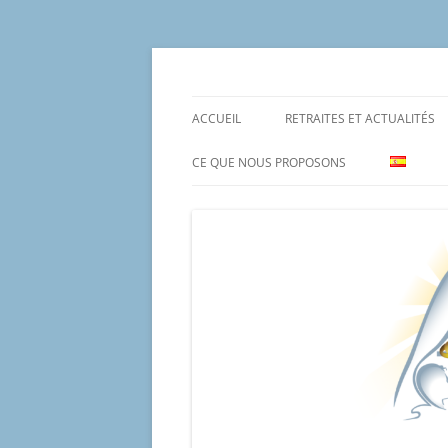
Aller
au
contenu
Un proyecto misionero de María para el Mat
Proyecto Amor Con
ACCUEIL
RETRAITES ET ACTUALITÉS
CE QUE NOUS PROPOSONS