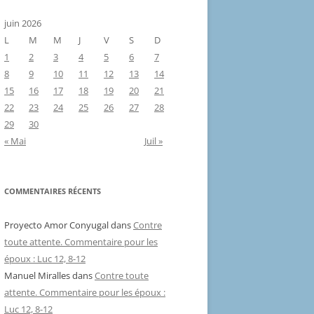
juin 2026
L
M
M
J
V
S
D
1
2
3
4
5
6
7
8
9
10
11
12
13
14
15
16
17
18
19
20
21
22
23
24
25
26
27
28
29
30
« Mai
Juil »
COMMENTAIRES RÉCENTS
Proyecto Amor Conyugal
dans
Contre
toute attente. Commentaire pour les
époux : Luc 12, 8-12
Manuel Miralles
dans
Contre toute
attente. Commentaire pour les époux :
Luc 12, 8-12