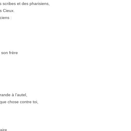
s scribes et des pharisiens,
s Cieux.
ciens :
 son frère
ande à l’autel,
lque chose contre toi,
aire