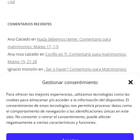
« Jul
COMENTARIOS RECIENTES
Ana Caicedo
en
Nada debemos temer. Comentario para
matrimonios: Mateo 17, 1-9
Ana rosa caicedo
en
Confío en Ti. Comentario para matrimonios:
Mateo 15, 21-28
Ignacio monzón
en
¿Ser o hacer? Comentario para Matrimonios:
Mateo 15, 1-2. 10-14
Gestionar consentimiento
Maria Asuncion Herrero Mendez
en
¿Ser o hacer? Comentario para
Matrimonios: Mateo 15, 1-2. 10-14
Para ofrecer las mejores experiencias, utilizamos tecnologías como las
Sandra Karina Solomita
en
RETIRO MATRIMONIOS BUENOS AIRES
cookies para almacenar y/o acceder a la información del dispositivo. El
consentimiento de estas tecnologías nos permitirá procesar datos como
7 – 9 AGOSTO 2026
el comportamiento de navegación o las identificaciones únicas en este
sitio. No consentir o retirar el consentimiento, puede afectar
negativamente a ciertas características y funciones.
Aviso Legal