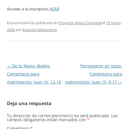
Accede a la inscripción
AQUÍ
Esta entrada fue publicada en
Proyecto Amor Conyugal
el
13 mayo,
2026
por
Esposos Misioneros
.
Navegación
←
De tu Mano, Madre.
Permanecer en Jesús.
de
Comentario para
Comentario para
entradas
matrimonios: Juan 16, 12-15
matrimonios: Juan 15, 9-17
→
Deja una respuesta
Tu dirección de correo electrónico no será publicada.
Los
campos obligatorios están marcados con
*
Comentario
*