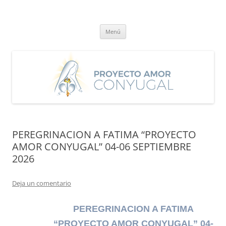
Saltar
al
Proyecto Amor Conyugal
contenido
Un proyecto misionero de María para el Matrimonio y la Familia.
Menú
PEREGRINACION A FATIMA “PROYECTO
AMOR CONYUGAL” 04-06 SEPTIEMBRE
2026
Deja un comentario
PEREGRINACION A FATIMA
“PROYECTO AMOR CONYUGAL” 04-