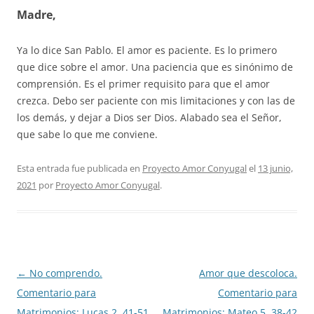
Madre,
Ya lo dice San Pablo. El amor es paciente. Es lo primero
que dice sobre el amor. Una paciencia que es sinónimo de
comprensión. Es el primer requisito para que el amor
crezca. Debo ser paciente con mis limitaciones y con las de
los demás, y dejar a Dios ser Dios. Alabado sea el Señor,
que sabe lo que me conviene.
Esta entrada fue publicada en
Proyecto Amor Conyugal
el
13 junio,
2021
por
Proyecto Amor Conyugal
.
Navegación
←
No comprendo.
Amor que descoloca.
de
Comentario para
Comentario para
entradas
Matrimonios: Lucas 2, 41-51
Matrimonios: Mateo 5, 38-42