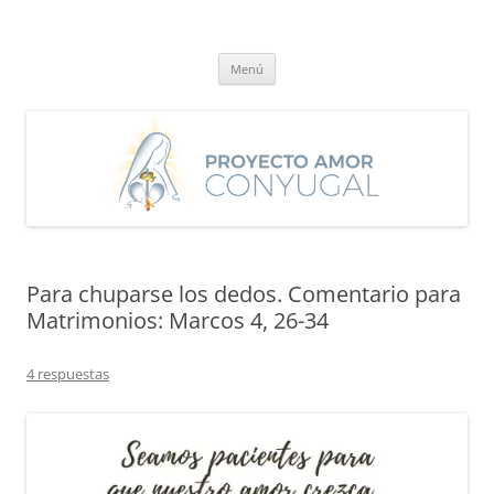
Saltar
al
Proyecto Amor Conyugal
contenido
Un proyecto misionero de María para el Matrimonio y la Familia.
Menú
Para chuparse los dedos. Comentario para
Matrimonios: Marcos 4, 26-34
4 respuestas