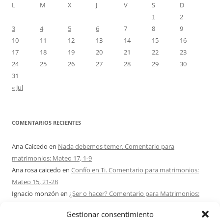
L
M
X
J
V
S
D
1
2
3
4
5
6
7
8
9
10
11
12
13
14
15
16
17
18
19
20
21
22
23
24
25
26
27
28
29
30
31
« Jul
COMENTARIOS RECIENTES
Ana Caicedo
en
Nada debemos temer. Comentario para
matrimonios: Mateo 17, 1-9
Ana rosa caicedo
en
Confío en Ti. Comentario para matrimonios:
Mateo 15, 21-28
Ignacio monzón
en
¿Ser o hacer? Comentario para Matrimonios:
Mateo 15, 1-2. 10-14
Gestionar consentimiento
Maria Asuncion Herrero Mendez
en
¿Ser o hacer? Comentario para