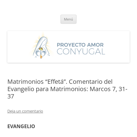
Saltar
al
Proyecto Amor Conyugal
contenido
Un proyecto misionero de María para el Matrimonio y la Familia.
Menú
Matrimonios “Effetá”. Comentario del
Evangelio para Matrimonios: Marcos 7, 31-
37
Deja un comentario
EVANGELIO