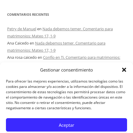
COMENTARIOS RECIENTES
Petry de Manuel
en
Nada debemos temer. Comentario para
matrimonios: Mateo 17, 1-9
Ana Caicedo
en
Nada debemos temer. Comentario para
matrimonios: Mateo 17, 1-9
Ana rosa caicedo
en
Confío en Ti. Comentario para matrimonios:
Mateo 15, 21-28
Gestionar consentimiento
Ignacio monzón
en
¿Ser o hacer? Comentario para Matrimonios:
Mateo 15, 1-2. 10-14
Para ofrecer las mejores experiencias, utilizamos tecnologías como las
Maria Asuncion Herrero Mendez
en
¿Ser o hacer? Comentario para
cookies para almacenar y/o acceder a la información del dispositivo. El
consentimiento de estas tecnologías nos permitirá procesar datos como
Matrimonios: Mateo 15, 1-2. 10-14
el comportamiento de navegación o las identificaciones únicas en este
sitio. No consentir o retirar el consentimiento, puede afectar
negativamente a ciertas características y funciones.
Aviso Legal
Aceptar