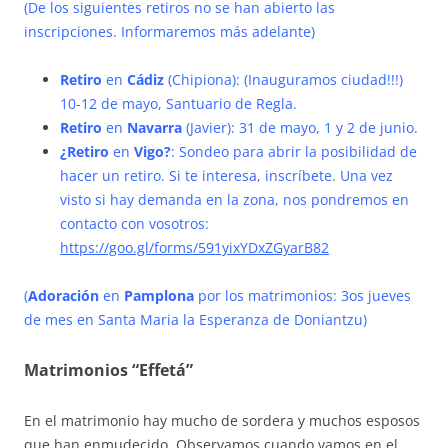
(De los siguientes retiros no se han abierto las
inscripciones. Informaremos más adelante)
Retiro
en
Cádiz
(Chipiona): (Inauguramos ciudad!!!)
10-12 de mayo, Santuario de Regla.
Retiro
en
Navarra
(Javier): 31 de mayo, 1 y 2 de junio.
¿Retiro
en
Vigo?
: Sondeo para abrir la posibilidad de
hacer un retiro. Si te interesa, inscríbete. Una vez
visto si hay demanda en la zona, nos pondremos en
contacto con vosotros:
https://goo.gl/forms/591yixYDxZGyarB82
(
Adoración
en
Pamplona
por los matrimonios: 3os jueves
de mes en Santa Maria la Esperanza de Doniantzu)
Matrimonios “Effetá”
En el matrimonio hay mucho de sordera y muchos esposos
que han enmudecido. Observamos cuando vamos en el