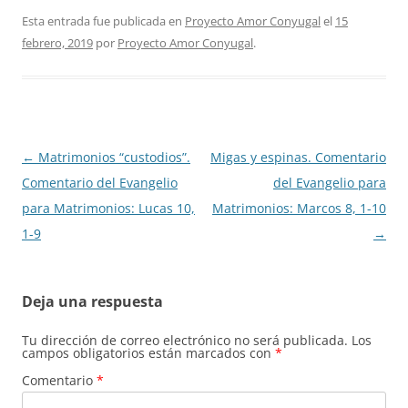
Esta entrada fue publicada en
Proyecto Amor Conyugal
el
15
febrero, 2019
por
Proyecto Amor Conyugal
.
Navegación
←
Matrimonios “custodios”.
Migas y espinas. Comentario
de
Comentario del Evangelio
del Evangelio para
entradas
para Matrimonios: Lucas 10,
Matrimonios: Marcos 8, 1-10
1-9
→
Deja una respuesta
Tu dirección de correo electrónico no será publicada.
Los
campos obligatorios están marcados con
*
Comentario
*