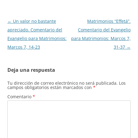
Navegación
←
Un valor no bastante
Matrimonios “Effetá”.
de
apreciado. Comentario del
Comentario del Evangelio
entradas
Evangelio para Matrimonios:
para Matrimonios: Marcos 7,
Marcos 7, 14-23
31-37
→
Deja una respuesta
Tu dirección de correo electrónico no será publicada.
Los
campos obligatorios están marcados con
*
Comentario
*