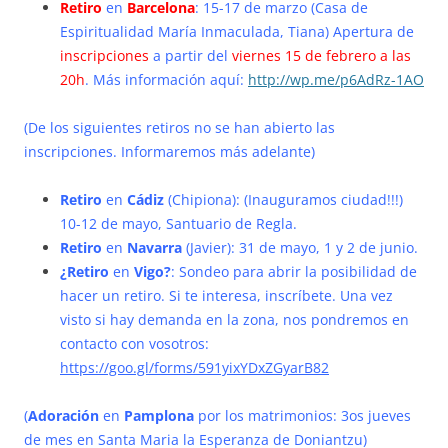
Retiro
en
Barcelona
: 15-17 de marzo (Casa de
Espiritualidad María Inmaculada, Tiana) Apertura de
inscripciones
a partir del
viernes 15 de febrero a las
20h
. Más información aquí:
http://wp.me/p6AdRz-1AO
(De los siguientes retiros no se han abierto las
inscripciones. Informaremos más adelante)
Retiro
en
Cádiz
(Chipiona): (Inauguramos ciudad!!!)
10-12 de mayo, Santuario de Regla.
Retiro
en
Navarra
(Javier): 31 de mayo, 1 y 2 de junio.
¿Retiro
en
Vigo?
: Sondeo para abrir la posibilidad de
hacer un retiro. Si te interesa, inscríbete. Una vez
visto si hay demanda en la zona, nos pondremos en
contacto con vosotros:
https://goo.gl/forms/591yixYDxZGyarB82
(
Adoración
en
Pamplona
por los matrimonios: 3os jueves
de mes en Santa Maria la Esperanza de Doniantzu)