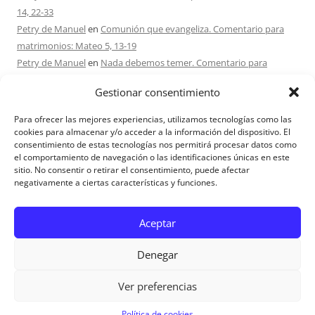
14, 22-33
Petry de Manuel
en
Comunión que evangeliza. Comentario para
matrimonios: Mateo 5, 13-19
Petry de Manuel
en
Nada debemos temer. Comentario para
matrimonios: Mateo 17, 1-9
Gestionar consentimiento
Ana Caicedo
en
Nada debemos temer. Comentario para
matrimonios: Mateo 17, 1-9
Para ofrecer las mejores experiencias, utilizamos tecnologías como las
Ana rosa caicedo
en
Confío en Ti. Comentario para matrimonios:
cookies para almacenar y/o acceder a la información del dispositivo. El
consentimiento de estas tecnologías nos permitirá procesar datos como
Mateo 15, 21-28
el comportamiento de navegación o las identificaciones únicas en este
sitio. No consentir o retirar el consentimiento, puede afectar
negativamente a ciertas características y funciones.
Aviso Legal
Aceptar
Denegar
Ver preferencias
Aviso Legal
|
Política de privacidad
|
Política de cookies
Política de cookies