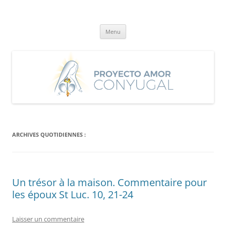
Aller
au
Proyecto Amor Conyugal
contenu
Un proyecto misionero de María para el Matrimonio y la Familia.
Menu
ARCHIVES QUOTIDIENNES :
Un trésor à la maison. Commentaire pour
les époux St Luc. 10, 21-24
Laisser un commentaire