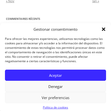
« Nov
Jan »
COMMENTAIRES RÉCENTS
Gestionar consentimiento
Proyecto Amor Conyugal
dans
Contre toute attente. Commentaire
pour les époux : Luc 12, 8-12
Para ofrecer las mejores experiencias, utilizamos tecnologías como las
Manuel Miralles
dans
Contre toute attente. Commentaire pour les
cookies para almacenar y/o acceder a la información del dispositivo. El
consentimiento de estas tecnologías nos permitirá procesar datos como
époux : Luc 12, 8-12
el comportamiento de navegación o las identificaciones únicas en este
sitio. No consentir o retirar el consentimiento, puede afectar
negativamente a ciertas características y funciones.
Aviso Legal
Aceptar
Denegar
Ver preferencias
Aviso Legal
|
Política de privacidad
|
Política de cookies
Política de cookies