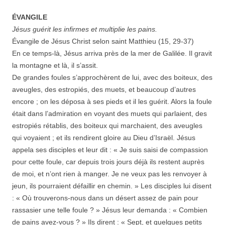
ÉVANGILE
Jésus guérit les infirmes et multiplie les pains.
Évangile de Jésus Christ selon saint Matthieu (15, 29-37)
En ce temps-là, Jésus arriva près de la mer de Galilée. Il gravit
la montagne et là, il s’assit.
De grandes foules s’approchèrent de lui, avec des boiteux, des
aveugles, des estropiés, des muets, et beaucoup d’autres
encore ; on les déposa à ses pieds et il les guérit. Alors la foule
était dans l’admiration en voyant des muets qui parlaient, des
estropiés rétablis, des boiteux qui marchaient, des aveugles
qui voyaient ; et ils rendirent gloire au Dieu d’Israël. Jésus
appela ses disciples et leur dit : « Je suis saisi de compassion
pour cette foule, car depuis trois jours déjà ils restent auprès
de moi, et n’ont rien à manger. Je ne veux pas les renvoyer à
jeun, ils pourraient défaillir en chemin. » Les disciples lui disent
: « Où trouverons-nous dans un désert assez de pain pour
rassasier une telle foule ? » Jésus leur demanda : « Combien
de pains avez-vous ? » Ils dirent : « Sept, et quelques petits