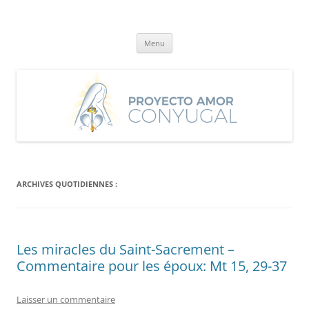
Aller
au
Proyecto Amor Conyugal
contenu
Un proyecto misionero de María para el Matrimonio y la Familia.
Menu
ARCHIVES QUOTIDIENNES :
Les miracles du Saint-Sacrement –
Commentaire pour les époux: Mt 15, 29-37
Laisser un commentaire