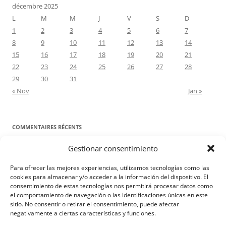
décembre 2025
L
M
M
J
V
S
D
1
2
3
4
5
6
7
8
9
10
11
12
13
14
15
16
17
18
19
20
21
22
23
24
25
26
27
28
29
30
31
« Nov
Jan »
COMMENTAIRES RÉCENTS
Gestionar consentimiento
Proyecto Amor Conyugal
dans
Contre toute attente. Commentaire
pour les époux : Luc 12, 8-12
Para ofrecer las mejores experiencias, utilizamos tecnologías como las
Manuel Miralles
dans
Contre toute attente. Commentaire pour les
cookies para almacenar y/o acceder a la información del dispositivo. El
consentimiento de estas tecnologías nos permitirá procesar datos como
époux : Luc 12, 8-12
el comportamiento de navegación o las identificaciones únicas en este
sitio. No consentir o retirar el consentimiento, puede afectar
negativamente a ciertas características y funciones.
Aviso Legal