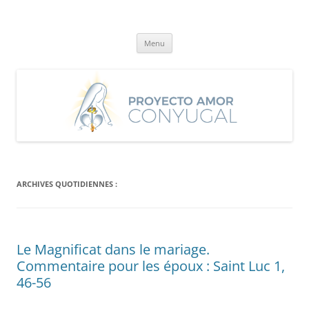
Aller
au
Proyecto Amor Conyugal
contenu
Un proyecto misionero de María para el Matrimonio y la Familia.
Menu
ARCHIVES QUOTIDIENNES :
Le Magnificat dans le mariage.
Commentaire pour les époux : Saint Luc 1,
46-56