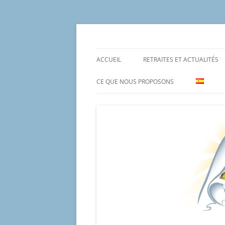
Aller
au
contenu
Un proyecto misionero de María para el Mat
Proyecto Amor Con
ACCUEIL
RETRAITES ET ACTUALITÉS
CE QUE NOUS PROPOSONS