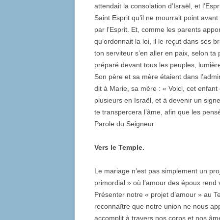
attendait la consolation d’Israël, et l’Espri
Saint Esprit qu’il ne mourrait point avant
par l’Esprit. Et, comme les parents appo
qu’ordonnait la loi, il le reçut dans ses b
ton serviteur s’en aller en paix, selon ta
préparé devant tous les peuples, lumière p
Son père et sa mère étaient dans l’admir
dit à Marie, sa mère : « Voici, cet enfan
plusieurs en Israël, et à devenir un sig
te transpercera l’âme, afin que les pen
Parole du Seigneur
Vers le Temple.
Le mariage n’est pas simplement un pr
primordial » où l’amour des époux rend vi
Présenter notre « projet d’amour » au Te
reconnaître que notre union ne nous app
accomplit à travers nos corps et nos âm