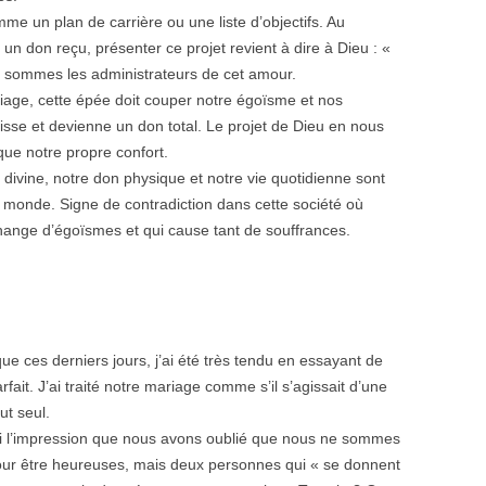
e un plan de carrière ou une liste d’objectifs. Au
un don reçu, présenter ce projet revient à dire à Dieu : «
us sommes les administrateurs de cet amour.
ge, cette épée doit couper notre égoïsme et nos
isse et devienne un don total. Le projet de Dieu en nous
que notre propre confort.
divine, notre don physique et notre vie quotidienne sont
u monde. Signe de contradiction dans cette société où
nge d’égoïsmes et qui cause tant de souffrances.
e ces derniers jours, j’ai été très tendu en essayant de
rfait. J’ai traité notre mariage comme s’il s’agissait d’une
ut seul.
’ai l’impression que nous avons oublié que nous ne sommes
pour être heureuses, mais deux personnes qui « se donnent