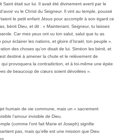
t Saint était sur lui. Il avait été divinement averti par le
 d’avoir vu le Christ du Seigneur. Il vint au temple, poussé
rtaient le petit enfant Jésus pour accomplir à son égard ce
ras, bénit Dieu, et dit : « Maintenant, Seigneur, tu laisses
 parole. Car mes yeux ont vu ton salut, salut que tu as
our éclairer les nations, et gloire d’Israël, ton peuple ».
ation des choses qu’on disait de lui. Siméon les bénit, et
t est destiné à amener la chute et le relèvement de
ne qui provoquera la contradiction, et à toi-même une épée
sées de beaucoup de cœurs soient dévoilées ».
ojet humain de vie commune, mais un « sacrement
sible l’amour invisible de Dieu.
mple (comme l’ont fait Marie et Joseph) signifie
artient pas, mais qu’elle est une mission que Dieu
es.