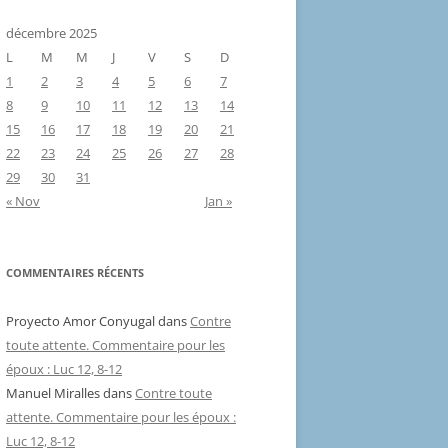
décembre 2025
L
M
M
J
V
S
D
1
2
3
4
5
6
7
8
9
10
11
12
13
14
15
16
17
18
19
20
21
22
23
24
25
26
27
28
29
30
31
« Nov
Jan »
COMMENTAIRES RÉCENTS
Proyecto Amor Conyugal
dans
Contre
toute attente. Commentaire pour les
époux : Luc 12, 8-12
Manuel Miralles
dans
Contre toute
attente. Commentaire pour les époux :
Luc 12, 8-12