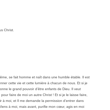
,
us Christ.
même, se fait homme et naît dans une humble étable. Il est
onner cette vie et cette lumière à chacun de nous. Et si je
s donne le grand pouvoir d’être enfants de Dieu. Il veut
ur faire de moi un autre Christ ! Et si je le laisse faire,
nir à moi, et Il me demande la permission d’entrer dans
Viens à moi, mais avant, purifie mon cœur, agis en moi