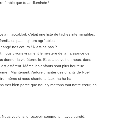
re étable que tu as illuminée !
la m’accablait, c’était une liste de tâches interminables,
amiliales pas toujours agréables.
changé nos cœurs ! N’est-ce pas ?
t, nous vivons vraiment le mystère de la naissance de
s donner la vie éternelle. Et cela se voit en nous, dans
t est différent. Même les enfants sont plus heureux.
 t’aime ! Maintenant, j’adore chanter des chants de Noël.
oire, même si nous chantons faux, ha ha ha.
ons très bien parce que nous y mettons tout notre cœur, ha
 Nous voulons le recevoir comme toi : avec pureté,