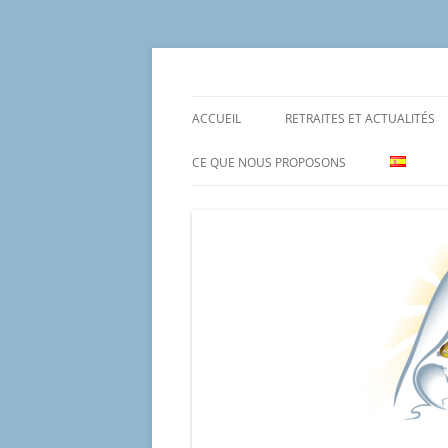
Aller
au
contenu
Un proyecto misionero de María para el Mat
Proyecto Amor Con
ACCUEIL
RETRAITES ET ACTUALITÉS
CE QUE NOUS PROPOSONS