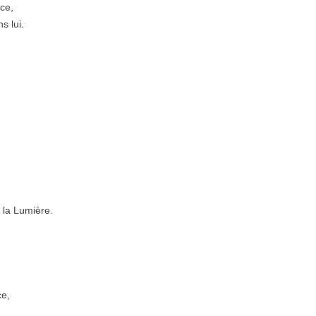
nce,
ns lui.
à la Lumière.
ce,