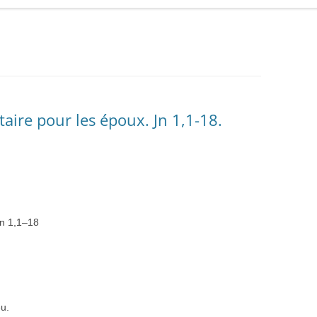
ire pour les époux. Jn 1,1-18.
an
1
,
1
–
18
u.