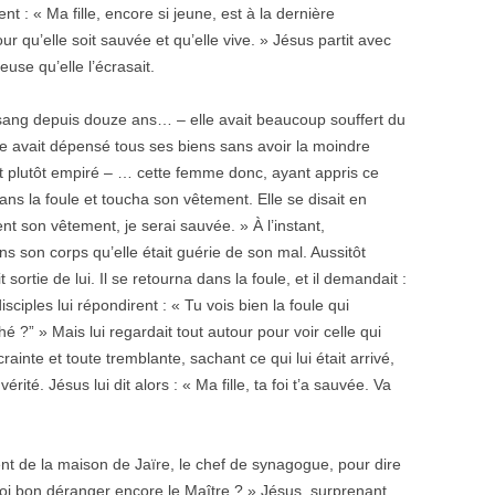
t : « Ma fille, encore si jeune, est à la dernière
ur qu’elle soit sauvée et qu’elle vive. » Jésus partit avec
reuse qu’elle l’écrasait.
sang depuis douze ans… – elle avait beaucoup souffert du
e avait dépensé tous ses biens sans avoir la moindre
ait plutôt empiré – … cette femme donc, ayant appris ce
dans la foule et toucha son vêtement. Elle se disait en
ent son vêtement, je serai sauvée. » À l’instant,
ans son corps qu’elle était guérie de son mal. Aussitôt
sortie de lui. Il se retourna dans la foule, et il demandait :
iples lui répondirent : « Tu vois bien la foule qui
é ?” » Mais lui regardait tout autour pour voir celle qui
crainte et toute tremblante, sachant ce qui lui était arrivé,
 vérité. Jésus lui dit alors : « Ma fille, ta foi t’a sauvée. Va
nt de la maison de Jaïre, le chef de synagogue, pour dire
À quoi bon déranger encore le Maître ? » Jésus, surprenant