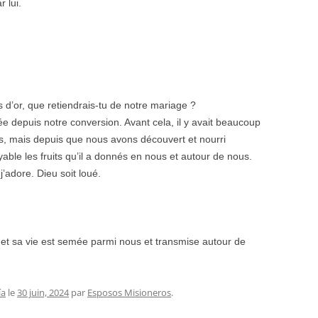
 lui.
d’or, que retiendrais-tu de notre mariage ?
née depuis notre conversion. Avant cela, il y avait beaucoup
us, mais depuis que nous avons découvert et nourri
yable les fruits qu’il a donnés en nous et autour de nous.
j’adore. Dieu soit loué.
, et sa vie est semée parmi nous et transmise autour de
ía
le
30 juin, 2024
par
Esposos Misioneros
.