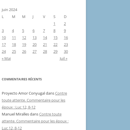
juin 2024
L
M
M
J
V
S
D
1
2
3
4
5
6
7
8
9
10
11
12
13
14
15
16
17
18
19
20
21
22
23
24
25
26
27
28
29
30
« Mai
Juil »
COMMENTAIRES RÉCENTS
Proyecto Amor Conyugal
dans
Contre
toute attente. Commentaire pour les
époux : Luc 12, 8-12
Manuel Miralles
dans
Contre toute
attente. Commentaire pour les époux :
Luc 12, 8-12