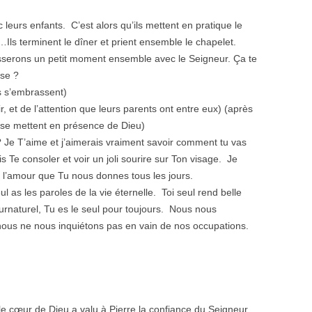
c leurs enfants. C’est alors qu’ils mettent en pratique le
Ils terminent le dîner et prient ensemble le chapelet.
asserons un petit moment ensemble avec le Seigneur. Ça te
ose ?
s s’embrassent)
r, et de l’attention que leurs parents ont entre eux) (après
a se mettent en présence de Dieu)
 Je T’aime et j’aimerais vraiment savoir comment tu vas
Te consoler et voir un joli sourire sur Ton visage. Je
t l’amour que Tu nous donnes tous les jours.
ul as les paroles de la vie éternelle. Toi seul rend belle
surnaturel, Tu es le seul pour toujours. Nous nous
nous ne nous inquiétons pas en vain de nos occupations.
e le cœur de Dieu a valu à Pierre la confiance du Seigneur.