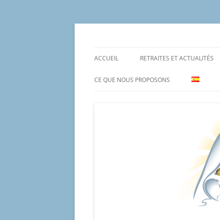
Aller
au
contenu
Un proyecto misionero de María para el Mat
Proyecto Amor Con
ACCUEIL
RETRAITES ET ACTUALITÉS
CE QUE NOUS PROPOSONS