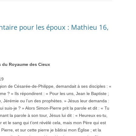
taire pour les époux : Mathieu 16,
lés du Royaume des Cieux
19
gion de Césarée-de-Philippe, demandait à ses disciples : «
me ? » Ils répondirent : « Pour les uns, Jean le Baptiste ;
re, Jérémie ou l’un des prophètes. » Jésus leur demanda :
 suis-je ? » Alors Simon-Pierre prit la parole et dit : « Tu
enant la parole à son tour, Jésus lui dit : « Heureux es-tu,
ir et le sang qui t’ont révélé cela, mais mon Père qui est
 Pierre, et sur cette pierre je bâtirai mon Église ; et la