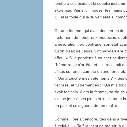
tombe à ses pieds et le supplie instammen
extrémité. Viens lui imposer les mains po
lui, et la foule qui le suivait était si nomb
Or, une femme, qui avait des pertes de 
traitement de nombreux médecins, et ell
amélioration ; au contraire, son état av
qu’on disait de Jésus, vint par-derrière 
effet : « Si je parviens à toucher seulem
l’hémorragie s’arrêta, et elle ressentit d
Jésus se rendit compte qu’une force était 
« Qui a touché mes vêtements ? » Ses disc
t’écrase, et tu demandes : “Qui m’a touch
avait fait cela. Alors la femme, saisie de 
vint se jeter à ses pieds et lui dit toute la
en paix et sois guérie de ton mal. »
Comme il parlait encore, des gens arrive
à celui-ci : « Ta fille vient de mourir. 