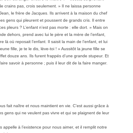
e crains pas, crois seulement. » Il ne laissa personne
ean, le frère de Jacques. Ils arrivent à la maison du chef
des gens qui pleurent et poussent de grands cris. Il entre
 ces pleurs ? L’enfant n’est pas morte : elle dort. » Mais on
onde dehors, prend avec lui le père et la mère de l’enfant,
e là où reposait l’enfant. Il saisit la main de l’enfant, et lui
une fille, je te le dis, lève-toi ! » Aussitôt la jeune fille se
effet douze ans. Ils furent frappés d’une grande stupeur. Et
re savoir à personne ; puis il leur dit de la faire manger.
nous fait naître et nous maintient en vie. C’est aussi grâce à
des gens qui ne veulent pas vivre et qui se plaignent de leur
 appelle à l’existence pour nous aimer, et il remplit notre