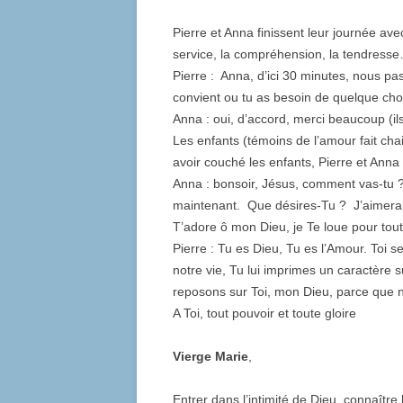
Pierre et Anna finissent leur journée ave
service, la compréhension, la tendresse…
Pierre : Anna, d’ici 30 minutes, nous p
convient ou tu as besoin de quelque ch
Anna : oui, d’accord, merci beaucoup (il
Les enfants (témoins de l’amour fait chai
avoir couché les enfants, Pierre et Ann
Anna : bonsoir, Jésus, comment vas-tu ?
maintenant. Que désires-Tu ? J’aimerais 
T’adore ô mon Dieu, je Te loue pour tou
Pierre : Tu es Dieu, Tu es l’Amour. Toi se
notre vie, Tu lui imprimes un caractère 
reposons sur Toi, mon Dieu, parce que 
A Toi, tout pouvoir et toute gloire
Vierge Marie
,
Entrer dans l’intimité de Dieu, connaîtr