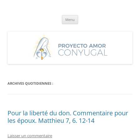
Aller
au
Proyecto Amor Conyugal
contenu
Un proyecto misionero de María para el Matrimonio y la Familia.
Menu
ARCHIVES QUOTIDIENNES :
Pour la liberté du don. Commentaire pour
les époux. Matthieu 7, 6. 12-14
Laisser un commentaire