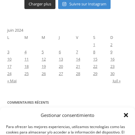
Charger plus
Suivre sur Instagram
juin 2024
L
M
M
J
V
S
D
1
2
3
4
5
6
7
8
9
10
11
12
13
14
15
16
17
18
19
20
21
22
23
24
25
26
27
28
29
30
« Mai
Juil »
COMMENTAIRES RÉCENTS
Gestionar consentimiento
Proyecto Amor Conyugal
dans
Contre toute attente. Commentaire
pour les époux : Luc 12, 8-12
Para ofrecer las mejores experiencias, utilizamos tecnologías como las
Manuel Miralles
dans
Contre toute attente. Commentaire pour les
cookies para almacenar y/o acceder a la información del dispositivo. El