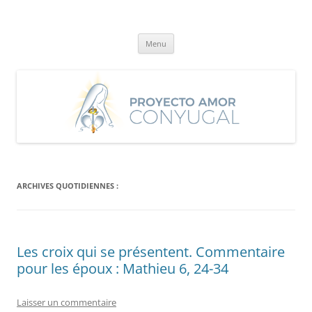
Aller
au
Proyecto Amor Conyugal
contenu
Un proyecto misionero de María para el Matrimonio y la Familia.
Menu
ARCHIVES QUOTIDIENNES :
Les croix qui se présentent. Commentaire
pour les époux : Mathieu 6, 24-34
Laisser un commentaire