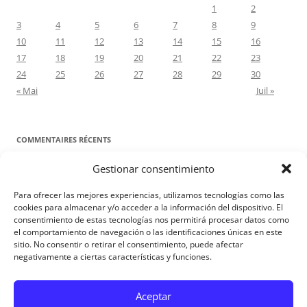
1
2
3
4
5
6
7
8
9
10
11
12
13
14
15
16
17
18
19
20
21
22
23
24
25
26
27
28
29
30
« Mai
Juil »
COMMENTAIRES RÉCENTS
Gestionar consentimiento
Proyecto Amor Conyugal
dans
Contre toute attente. Commentaire
pour les époux : Luc 12, 8-12
Para ofrecer las mejores experiencias, utilizamos tecnologías como las
Manuel Miralles
dans
Contre toute attente. Commentaire pour les
cookies para almacenar y/o acceder a la información del dispositivo. El
consentimiento de estas tecnologías nos permitirá procesar datos como
époux : Luc 12, 8-12
el comportamiento de navegación o las identificaciones únicas en este
sitio. No consentir o retirar el consentimiento, puede afectar
negativamente a ciertas características y funciones.
Aviso Legal
Aceptar