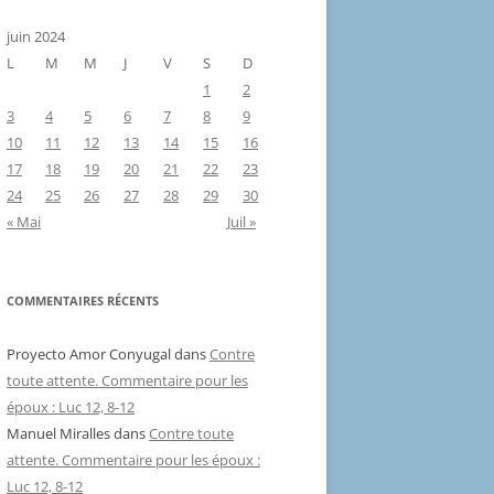
juin 2024
L
M
M
J
V
S
D
1
2
3
4
5
6
7
8
9
10
11
12
13
14
15
16
17
18
19
20
21
22
23
24
25
26
27
28
29
30
« Mai
Juil »
COMMENTAIRES RÉCENTS
Proyecto Amor Conyugal
dans
Contre
toute attente. Commentaire pour les
époux : Luc 12, 8-12
Manuel Miralles
dans
Contre toute
attente. Commentaire pour les époux :
Luc 12, 8-12