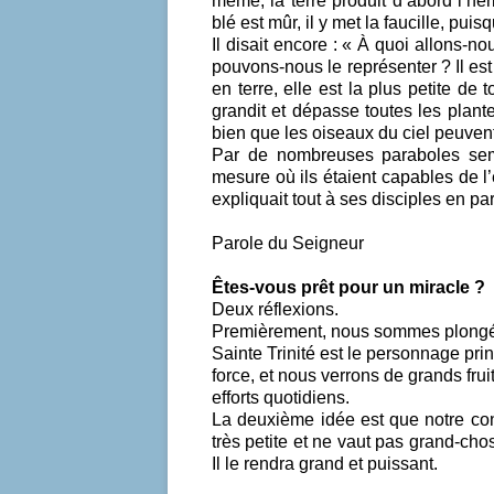
même, la terre produit d’abord l’herb
blé est mûr, il y met la faucille, pui
Il disait encore : « À quoi allons-
pouvons-nous le représenter ? Il e
en terre, elle est la plus petite d
grandit et dépasse toutes les plant
bien que les oiseaux du ciel peuvent
Par de nombreuses paraboles semb
mesure où ils étaient capables de l’e
expliquait tout à ses disciples en part
Parole du Seigneur
Êtes-vous prêt pour un miracle ?
Deux réflexions.
Premièrement, nous sommes plongés 
Sainte Trinité est le personnage pri
force, et nous verrons de grands fru
efforts quotidiens.
La deuxième idée est que notre cont
très petite et ne vaut pas grand-chose
Il le rendra grand et puissant.