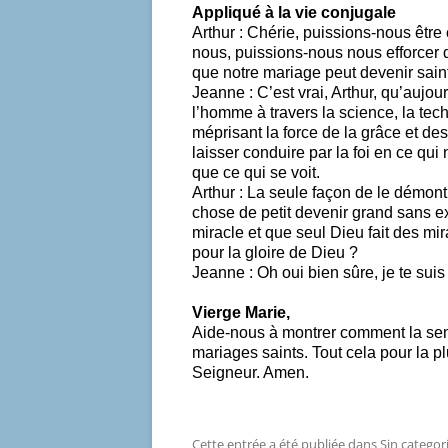
Appliqué à la vie conjugale
Arthur : Chérie, puissions-nous êtr
nous, puissions-nous nous efforcer de
que notre mariage peut devenir sain
Jeanne : C’est vrai, Arthur, qu’aujou
l’homme à travers la science, la tech
méprisant la force de la grâce et de
laisser conduire par la foi en ce qui
que ce qui se voit.
Arthur : La seule façon de le démont
chose de petit devenir grand sans ex
miracle et que seul Dieu fait des mir
pour la gloire de Dieu ?
Jeanne : Oh oui bien sûre, je te suis 
Vierge Marie,
Aide-nous à montrer comment la se
mariages saints. Tout cela pour la p
Seigneur. Amen.
Cette entrée a été publiée dans
Sin categor