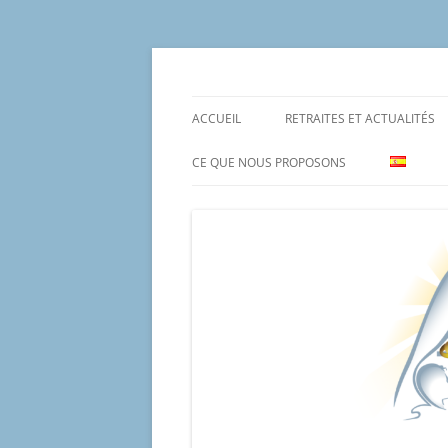
Aller
au
contenu
Un proyecto misionero de María para el Mat
Proyecto Amor Con
ACCUEIL
RETRAITES ET ACTUALITÉS
CE QUE NOUS PROPOSONS