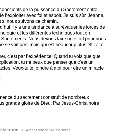
e conscients de la puissance du Sacrement entre
 l’exploiter avec foi et espoir. Je suis sûr, Jeanne,
t si nous suivons ce chemin.
rd’hui il y a une tendance à surévaluer les forces de
nologie et les différentes techniques tout en
s Sacrements. Nous devons faire un effort pour nous
 ne se voit pas, mais qui est beaucoup plus efficace
rer, c’est par l’expérience. Quand tu vois quelque
plication, tu ne peux que penser que c’est un
acles. Veux-tu te joindre à moi pour être un miracle
!
mence du sacrement construit de nombreux
lus grande gloire de Dieu. Par Jésus-Christ notre
ía
le
16 juin, 2024
par
Esposos Misioneros
.