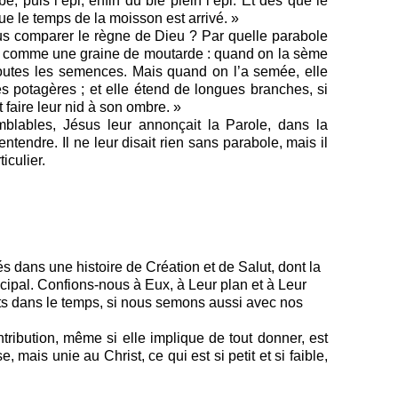
e, puis l’épi, enfin du blé plein l’épi. Et dès que le
sque le temps de la moisson est arrivé. »
nous comparer le règne de Dieu ? Par quelle parabole
st comme une graine de moutarde : quand on la sème
e toutes les semences. Mais quand on l’a semée, elle
es potagères ; et elle étend de longues branches, si
 faire leur nid à son ombre. »
lables, Jésus leur annonçait la Parole, dans la
ntendre. Il ne leur disait rien sans parabole, mais il
iculier.
dans une histoire de Création et de Salut, dont la
ncipal. Confions-nous à Eux, à Leur plan et à Leur
its dans le temps, si nous semons aussi avec nos
ribution, même si elle implique de tout donner, est
, mais unie au Christ, ce qui est si petit et si faible,