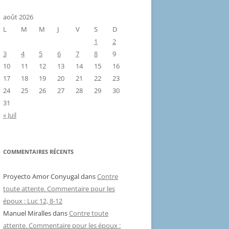
août 2026
L
M
M
J
V
S
D
1
2
3
4
5
6
7
8
9
10
11
12
13
14
15
16
17
18
19
20
21
22
23
24
25
26
27
28
29
30
31
« Juil
COMMENTAIRES RÉCENTS
Proyecto Amor Conyugal
dans
Contre
toute attente. Commentaire pour les
époux : Luc 12, 8-12
Manuel Miralles
dans
Contre toute
attente. Commentaire pour les époux :