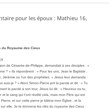
taire pour les époux : Mathieu 16,
lés du Royaume des Cieux
19
gion de Césarée-de-Philippe, demandait à ses disciples : «
me ? » Ils répondirent : « Pour les uns, Jean le Baptiste ;
re, Jérémie ou l’un des prophètes. » Jésus leur demanda :
 suis-je ? » Alors Simon-Pierre prit la parole et dit : « Tu
enant la parole à son tour, Jésus lui dit : « Heureux es-tu,
ir et le sang qui t’ont révélé cela, mais mon Père qui est
 Pierre, et sur cette pierre je bâtirai mon Église ; et la
sur elle. Je te donnerai les clés du royaume des Cieux :