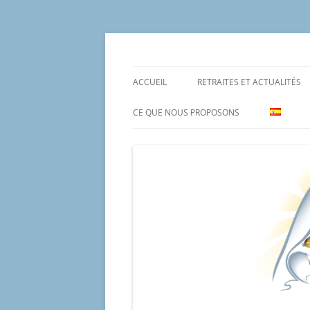
Aller
au
contenu
Un proyecto misionero de María para el Mat
Proyecto Amor Con
ACCUEIL
RETRAITES ET ACTUALITÉS
CE QUE NOUS PROPOSONS