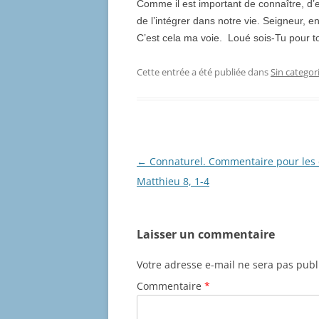
Comme il est important de connaître, d’en
de l’intégrer dans notre vie. Seigneur,
C’est cela ma voie. Loué sois-Tu pour t
Cette entrée a été publiée dans
Sin categor
Navigation
←
Connaturel. Commentaire pour les 
des
Matthieu 8, 1-4
articles
Laisser un commentaire
Votre adresse e-mail ne sera pas publ
Commentaire
*