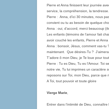
Pierre et Anna finissent leur journée ave
service, la compréhension, la tendresse…
Pierre : Anna, d’ici 30 minutes, nous p
convient ou tu as besoin de quelque ch
Anna : oui, d’accord, merci beaucoup (il
Les enfants (témoins de l’amour fait chai
avoir couché les enfants, Pierre et Ann
Anna : bonsoir, Jésus, comment vas-tu ?
maintenant. Que désires-Tu ? J’aimerais 
T’adore ô mon Dieu, je Te loue pour tou
Pierre : Tu es Dieu, Tu es l’Amour. Toi se
notre vie, Tu lui imprimes un caractère 
reposons sur Toi, mon Dieu, parce que 
A Toi, tout pouvoir et toute gloire
Vierge Marie
,
Entrer dans l’intimité de Dieu, connaîtr