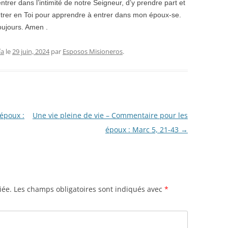
trer dans l’intimité de notre Seigneur, d’y prendre part et
 entrer en Toi pour apprendre à entrer dans mon époux-se.
oujours. Amen .
ía
le
29 juin, 2024
par
Esposos Misioneros
.
époux :
Une vie pleine de vie – Commentaire pour les
époux : Marc 5, 21-43
→
iée.
Les champs obligatoires sont indiqués avec
*