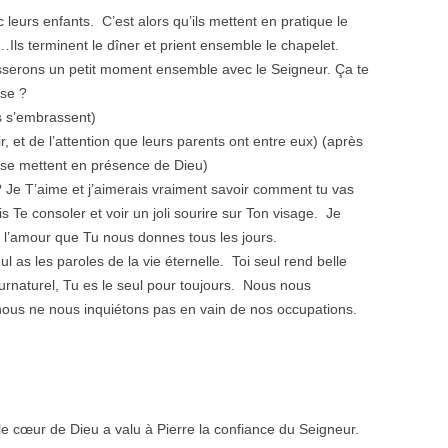
c leurs enfants. C’est alors qu’ils mettent en pratique le
Ils terminent le dîner et prient ensemble le chapelet.
asserons un petit moment ensemble avec le Seigneur. Ça te
ose ?
s s’embrassent)
r, et de l’attention que leurs parents ont entre eux) (après
a se mettent en présence de Dieu)
 Je T’aime et j’aimerais vraiment savoir comment tu vas
Te consoler et voir un joli sourire sur Ton visage. Je
t l’amour que Tu nous donnes tous les jours.
ul as les paroles de la vie éternelle. Toi seul rend belle
surnaturel, Tu es le seul pour toujours. Nous nous
nous ne nous inquiétons pas en vain de nos occupations.
e le cœur de Dieu a valu à Pierre la confiance du Seigneur.