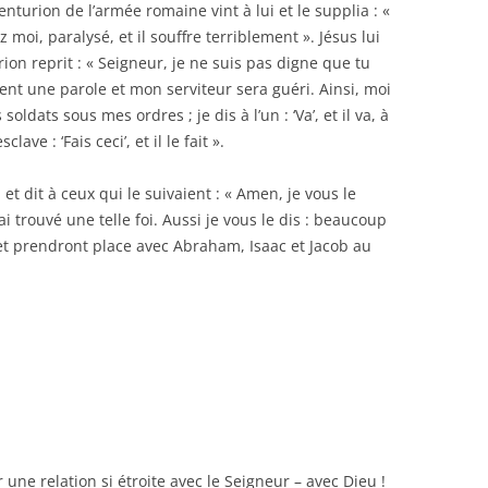
nturion de l’armée romaine vint à lui et le supplia : «
 moi, paralysé, et il souffre terriblement ». Jésus lui
turion reprit : « Seigneur, je ne suis pas digne que tu
ent une parole et mon serviteur sera guéri. Ainsi, moi
soldats sous mes ordres ; je dis à l’un : ‘Va’, et il va, à
clave : ‘Fais ceci’, et il le fait ».
 et dit à ceux qui le suivaient : « Amen, je vous le
ai trouvé une telle foi. Aussi je vous le dis : beaucoup
 et prendront place avec Abraham, Isaac et Jacob au
une relation si étroite avec le Seigneur – avec Dieu !