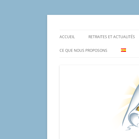
Aller
au
contenu
Un proyecto misionero de María para el Mat
Proyecto Amor Con
ACCUEIL
RETRAITES ET ACTUALITÉS
CE QUE NOUS PROPOSONS