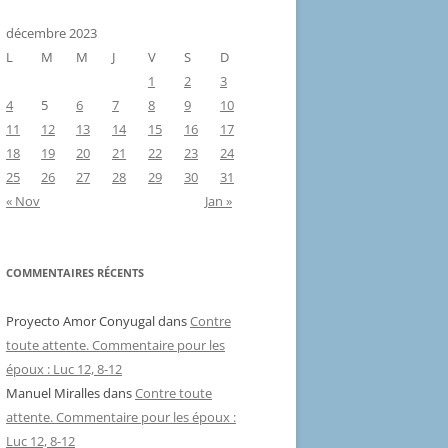
décembre 2023
L
M
M
J
V
S
D
1
2
3
4
5
6
7
8
9
10
11
12
13
14
15
16
17
18
19
20
21
22
23
24
25
26
27
28
29
30
31
« Nov
Jan »
COMMENTAIRES RÉCENTS
Proyecto Amor Conyugal
dans
Contre
toute attente. Commentaire pour les
époux : Luc 12, 8-12
Manuel Miralles
dans
Contre toute
attente. Commentaire pour les époux :
Luc 12, 8-12