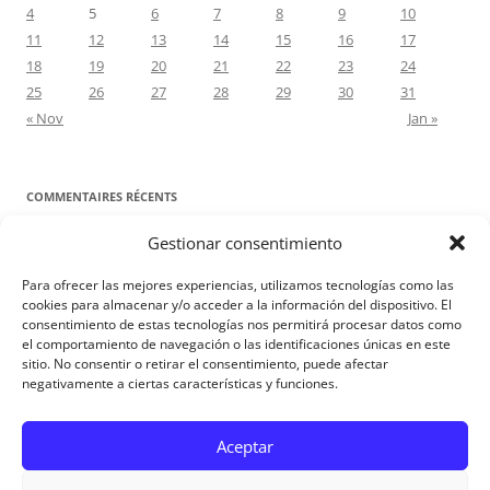
4
5
6
7
8
9
10
11
12
13
14
15
16
17
18
19
20
21
22
23
24
25
26
27
28
29
30
31
« Nov
Jan »
COMMENTAIRES RÉCENTS
Gestionar consentimiento
Proyecto Amor Conyugal
dans
Contre toute attente. Commentaire
pour les époux : Luc 12, 8-12
Para ofrecer las mejores experiencias, utilizamos tecnologías como las
Manuel Miralles
dans
Contre toute attente. Commentaire pour les
cookies para almacenar y/o acceder a la información del dispositivo. El
consentimiento de estas tecnologías nos permitirá procesar datos como
époux : Luc 12, 8-12
el comportamiento de navegación o las identificaciones únicas en este
sitio. No consentir o retirar el consentimiento, puede afectar
negativamente a ciertas características y funciones.
Aviso Legal
Aceptar