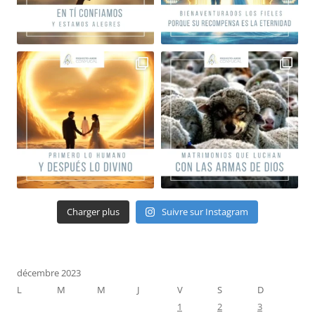
Charger plus
Suivre sur Instagram
décembre 2023
L
M
M
J
V
S
D
1
2
3