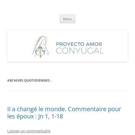
Aller
au
Proyecto Amor Conyugal
contenu
Un proyecto misionero de María para el Matrimonio y la Familia.
Menu
ARCHIVES QUOTIDIENNES :
Il a changé le monde. Commentaire pour
les époux : Jn 1, 1-18
Laisser un commentaire