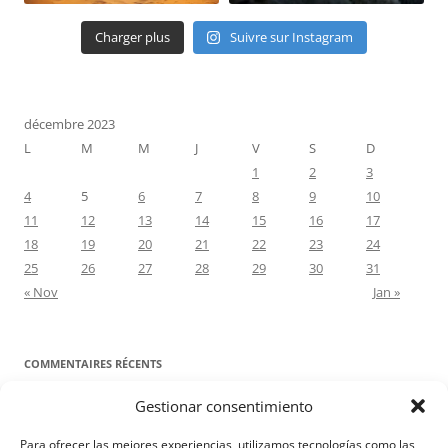
Charger plus
Suivre sur Instagram
décembre 2023
L
M
M
J
V
S
D
1
2
3
4
5
6
7
8
9
10
11
12
13
14
15
16
17
18
19
20
21
22
23
24
25
26
27
28
29
30
31
« Nov
Jan »
COMMENTAIRES RÉCENTS
Gestionar consentimiento
Proyecto Amor Conyugal
dans
Contre toute attente. Commentaire
pour les époux : Luc 12, 8-12
Para ofrecer las mejores experiencias, utilizamos tecnologías como las