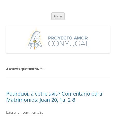
Aller
au
Proyecto Amor Conyugal
contenu
Un proyecto misionero de María para el Matrimonio y la Familia.
Menu
ARCHIVES QUOTIDIENNES :
Pourquoi, à votre avis? Comentario para
Matrimonios: Juan 20, 1a. 2-8
Laisser un commentaire