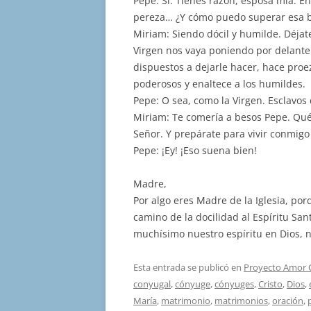
Pepe: Sí. Tienes razón, esposa mía. E
pereza… ¿Y cómo puedo superar esa b
Miriam: Siendo dócil y humilde. Déjate
Virgen nos vaya poniendo por delante
dispuestos a dejarle hacer, hace proe
poderosos y enaltece a los humildes.
Pepe: O sea, como la Virgen. Esclavos 
Miriam: Te comería a besos Pepe. Qué 
Señor. Y prepárate para vivir conmigo
Pepe: ¡Ey! ¡Eso suena bien!
Madre,
Por algo eres Madre de la Iglesia, po
camino de la docilidad al Espíritu Sa
muchísimo nuestro espíritu en Dios, 
Esta entrada se publicó en
Proyecto Amor 
conyugal
,
cónyuge
,
cónyuges
,
Cristo
,
Dios
,
María
,
matrimonio
,
matrimonios
,
oración
,