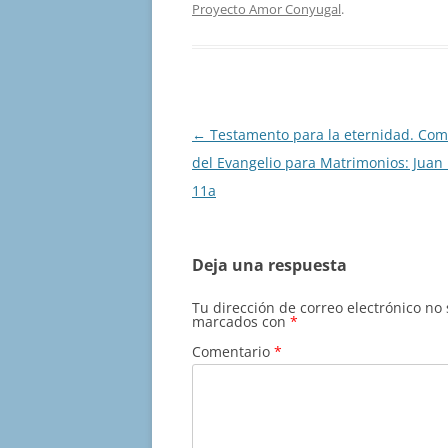
Proyecto Amor Conyugal
.
Navegación
←
Testamento para la eternidad. Com
de
del Evangelio para Matrimonios: Juan 
entradas
11a
Deja una respuesta
Tu dirección de correo electrónico no
marcados con
*
Comentario
*