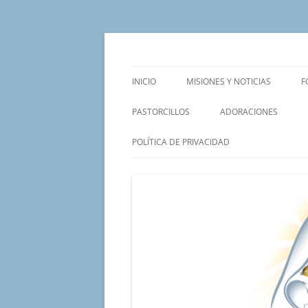
Saltar
al
contenido
Un proyecto misionero de María para el Mat
Proyecto Amor Con
INICIO
MISIONES Y NOTICIAS
F
PASTORCILLOS
ADORACIONES
POLÍTICA DE PRIVACIDAD