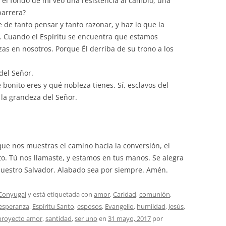
n el fondo de mí veo una resistencia al cambio, una
arrera?
 de tanto pensar y tanto razonar, y haz lo que la
. Cuando el Espíritu se encuentra que estamos
zas en nosotros. Porque Él derriba de su trono a los
del Señor.
bonito eres y qué nobleza tienes. Sí, esclavos del
 la grandeza del Señor.
rque nos muestras el camino hacia la conversión, el
nto. Tú nos llamaste, y estamos en tus manos. Se alegra
nuestro Salvador. Alabado sea por siempre. Amén.
Conyugal
y está etiquetada con
amor
,
Caridad
,
comunión
,
esperanza
,
Espíritu Santo
,
esposos
,
Evangelio
,
humildad
,
Jesús
,
proyecto amor
,
santidad
,
ser uno
en
31 mayo, 2017
por