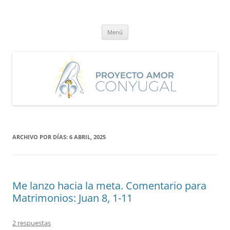
Saltar
al
Proyecto Amor Conyugal
contenido
Un proyecto misionero de María para el Matrimonio y la Familia.
Menú
ARCHIVO POR DÍAS:
6 ABRIL, 2025
Me lanzo hacia la meta. Comentario para
Matrimonios: Juan 8, 1-11
2 respuestas