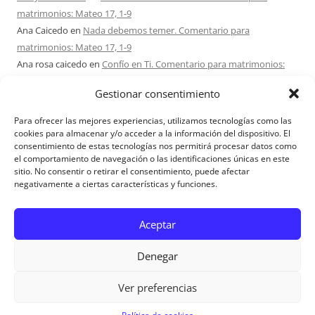
matrimonios: Mateo 17, 1-9
Ana Caicedo
en
Nada debemos temer. Comentario para
matrimonios: Mateo 17, 1-9
Ana rosa caicedo
en
Confío en Ti. Comentario para matrimonios:
Mateo 15, 21-28
Gestionar consentimiento
Ignacio monzón
en
¿Ser o hacer? Comentario para Matrimonios:
Mateo 15, 1-2. 10-14
Para ofrecer las mejores experiencias, utilizamos tecnologías como las
Maria Asuncion Herrero Mendez
en
¿Ser o hacer? Comentario para
cookies para almacenar y/o acceder a la información del dispositivo. El
consentimiento de estas tecnologías nos permitirá procesar datos como
Matrimonios: Mateo 15, 1-2. 10-14
el comportamiento de navegación o las identificaciones únicas en este
sitio. No consentir o retirar el consentimiento, puede afectar
negativamente a ciertas características y funciones.
Aviso Legal
Aceptar
Denegar
Ver preferencias
Aviso Legal
|
Política de privacidad
|
Política de cookies