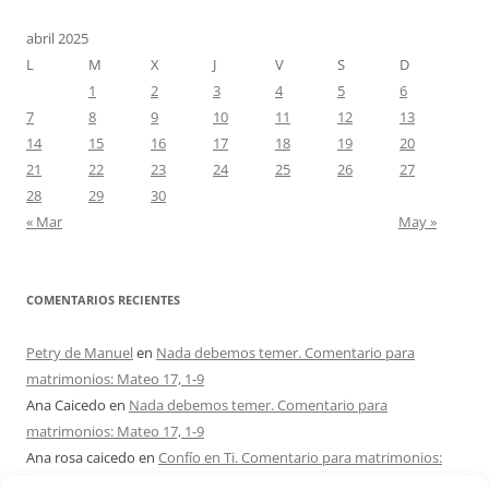
abril 2025
L
M
X
J
V
S
D
1
2
3
4
5
6
7
8
9
10
11
12
13
14
15
16
17
18
19
20
21
22
23
24
25
26
27
28
29
30
« Mar
May »
COMENTARIOS RECIENTES
Petry de Manuel
en
Nada debemos temer. Comentario para
matrimonios: Mateo 17, 1-9
Ana Caicedo
en
Nada debemos temer. Comentario para
matrimonios: Mateo 17, 1-9
Ana rosa caicedo
en
Confío en Ti. Comentario para matrimonios:
Mateo 15, 21-28