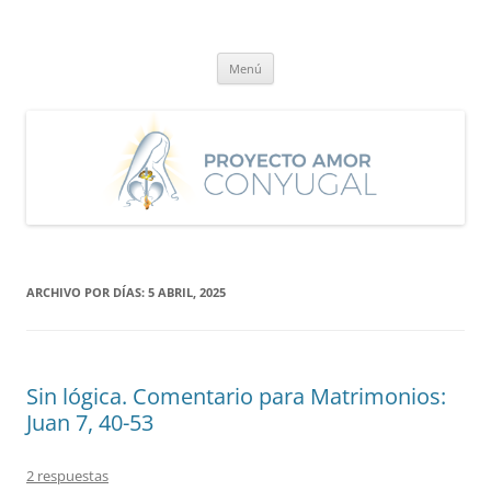
Saltar
al
Proyecto Amor Conyugal
contenido
Un proyecto misionero de María para el Matrimonio y la Familia.
Menú
ARCHIVO POR DÍAS:
5 ABRIL, 2025
Sin lógica. Comentario para Matrimonios:
Juan 7, 40-53
2 respuestas